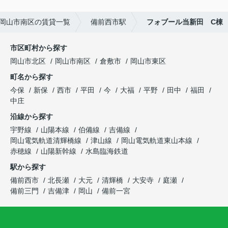
岡山市南区の賃貸一覧
備前西市駅
フォブール当新田 C棟
市区町村から探す
岡山市北区
岡山市南区
倉敷市
岡山市東区
町名から探す
今保
新保
西市
平田
今
大福
平野
田中
福田
中庄
沿線から探す
宇野線
山陽本線
伯備線
吉備線
岡山電気軌道清輝橋線
津山線
岡山電気軌道東山本線
赤穂線
山陽新幹線
水島臨海鉄道
駅から探す
備前西市
北長瀬
大元
清輝橋
大安寺
庭瀬
備前三門
吉備津
岡山
備前一宮