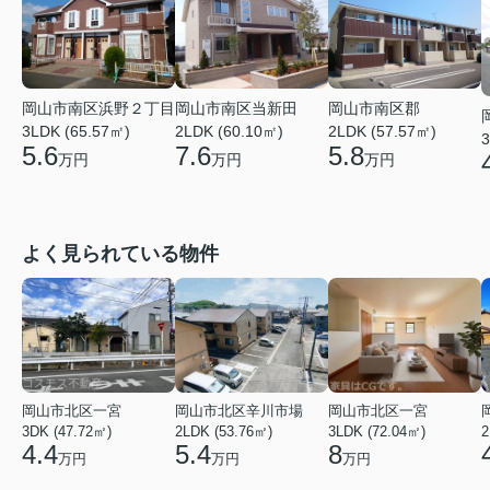
岡山市南区浜野２丁目
岡山市南区当新田
岡山市南区郡
3LDK (65.57㎡)
2LDK (60.10㎡)
2LDK (57.57㎡)
3
5.6
7.6
5.8
万円
万円
万円
よく見られている物件
岡山市北区一宮
岡山市北区辛川市場
岡山市北区一宮
3DK (47.72㎡)
2LDK (53.76㎡)
3LDK (72.04㎡)
2
4.4
5.4
8
万円
万円
万円