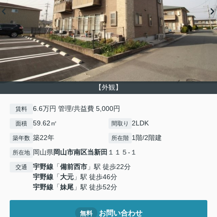
【外観】
6.6万円 管理/共益費 5,000円
賃料
59.62㎡
2LDK
面積
間取り
築22年
1階/2階建
築年数
所在階
岡山県
岡山市南区
当新田
１１５-１
所在地
宇野線
「
備前西市
」駅 徒歩22分
交通
宇野線
「
大元
」駅 徒歩46分
宇野線
「
妹尾
」駅 徒歩52分
お問い合わせ
無料