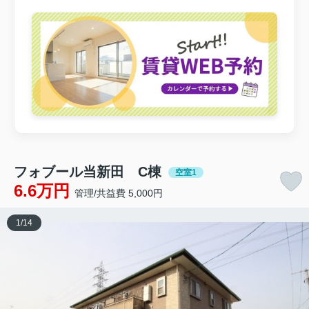
フォブール当新田 C棟
空室1
6.6万円
管理/共益費 5,000円
1
/
14