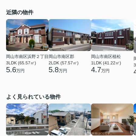
近隣の物件
岡山市南区浜野２丁目
岡山市南区郡
岡山市南区植松
3LDK (65.57㎡)
2LDK (57.57㎡)
1LDK (41.22㎡)
3
5.6
5.8
4.7
万円
万円
万円
よく見られている物件