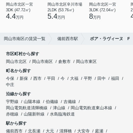
岡山市北区一宮
岡山市北区辛川市場
岡山市北区一宮
3DK (47.72㎡)
2LDK (53.76㎡)
3LDK (72.04㎡)
2
4.4
5.4
8
万円
万円
万円
岡山市南区の賃貸一覧
備前西市駅
ボア・ラヴィーヌ F
市区町村から探す
岡山市北区
岡山市南区
倉敷市
岡山市東区
町名から探す
今保
新保
西市
平田
今
大福
平野
田中
福田
中庄
沿線から探す
宇野線
山陽本線
伯備線
吉備線
岡山電気軌道清輝橋線
津山線
岡山電気軌道東山本線
赤穂線
山陽新幹線
水島臨海鉄道
駅から探す
備前西市
北長瀬
大元
清輝橋
大安寺
庭瀬