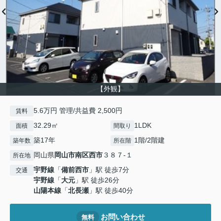
【外観】
5.6万円 管理/共益費 2,500円
賃料
32.29㎡
1LDK
面積
間取り
築17年
1階/2階建
築年数
所在階
岡山県
岡山市南区
西市
３８７-１
所在地
宇野線
「
備前西市
」駅 徒歩7分
交通
宇野線
「
大元
」駅 徒歩26分
山陽本線
「
北長瀬
」駅 徒歩40分
お問い合わせ
無料