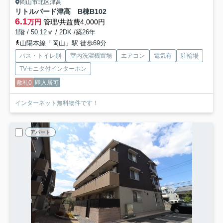
岡山市北区津高
リトルバード津高 B棟
B102
6.1
万円
管理/共益費4,000円
1階 / 50.12㎡ / 2DK /築26年
山陽本線「岡山」駅 徒歩69分
バス・トイレ別
室内洗濯機置場
エアコン
電気有
駐輪場
TVモニタ付インターホン
敷礼0
即入居可
インターネット無料物件です！
アパート