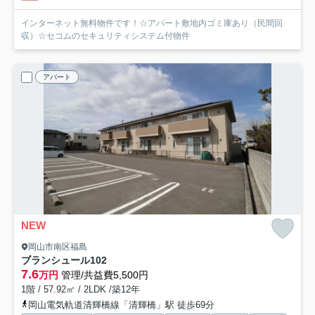
インターネット無料物件です！☆アパート敷地内ゴミ庫あり（民間回
収）☆セコムのセキュリティシステム付物件
アパート
NEW
岡山市南区福島
ブランシュール
102
7.6
万円
管理/共益費5,500円
1階 / 57.92㎡ / 2LDK /築12年
岡山電気軌道清輝橋線「清輝橋」駅 徒歩69分