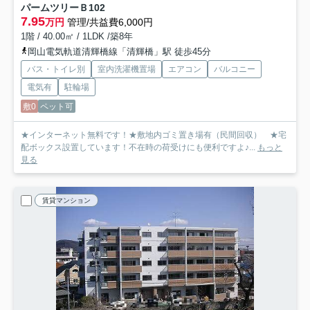
パームツリーＢ
102
7.95
万円
管理/共益費6,000円
1階 / 40.00㎡ / 1LDK /築8年
岡山電気軌道清輝橋線「清輝橋」駅 徒歩45分
バス・トイレ別
室内洗濯機置場
エアコン
バルコニー
電気有
駐輪場
敷0
ペット可
★インターネット無料です！★敷地内ゴミ置き場有（民間回収） ★宅
配ボックス設置しています！不在時の荷受けにも便利ですよ♪...
もっと
見る
賃貸マンション