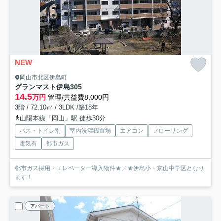
NEW
岡山市北区伊島町
グランマスト伊島
305
14.5
万円
管理/共益費8,000円
3階 / 72.10㎡ / 3LDK /築18年
山陽本線「岡山」駅 徒歩30分
バス・トイレ別
室内洗濯機置場
エアコン
フローリング
電気有
都市ガス
都市ガス採用・エレベーター導入物件★／★伊島小・京山中学区となり
ます！
アパート