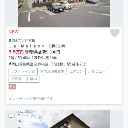
NEW
岡山市北区富田
Ｌａ・Ｍａｉｓｏｎ C棟
C205
9.5
万円
管理/共益費5,500円
2階 / 59.46㎡ / 2LDK /築11年
岡山電気軌道清輝橋線「清輝橋」駅 徒歩25分
バス・トイレ別
室内洗濯機置場
エアコン
バルコニー
電気有
駐輪場
敷0
インターネット無料物件です！
アパート