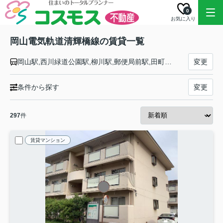
0
お気に入り
岡山電気軌道清輝橋線の賃貸一覧
岡山駅,西川緑道公園駅,柳川駅,郵便局前駅,田町駅,新西大寺町筋駅,大雲寺前駅,東中央町駅,清輝橋駅
変更
条件から探す
変更
297
件
賃貸マンション