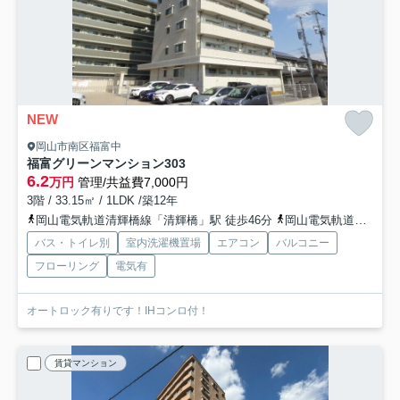
NEW
岡山市南区福富中
福富グリーンマンション
303
6.2
万円
管理/共益費7,000円
3階 / 33.15㎡ / 1LDK /築12年
岡山電気軌道清輝橋線「清輝橋」駅 徒歩46分
岡山電気軌道清輝橋線「東中央町」駅 徒歩50分
バス・トイレ別
室内洗濯機置場
エアコン
バルコニー
フローリング
電気有
オートロック有りです！IHコンロ付！
賃貸マンション