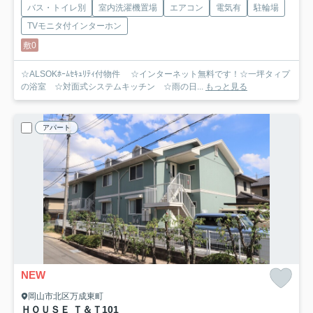
バス・トイレ別
室内洗濯機置場
エアコン
電気有
駐輪場
TVモニタ付インターホン
敷0
☆ALSOKﾎｰﾑｾｷｭﾘﾃｨ付物件 ☆インターネット無料です！☆一坪タィプ
の浴室 ☆対面式システムキッチン ☆雨の日...
もっと見る
アパート
NEW
岡山市北区万成東町
ＨＯＵＳＥ Ｔ＆Ｔ
101