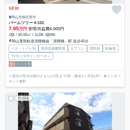
NEW
岡山市南区西市
パームツリーＡ
102
7.95
万円
管理/共益費6,000円
1階 / 40.00㎡ / 1LDK /築8年
岡山電気軌道清輝橋線「清輝橋」駅 徒歩45分
バス・トイレ別
室内洗濯機置場
エアコン
電気有
駐輪場
TVモニタ付インターホン
敷0
ペット可
☆室内小型犬or猫のどちらか2匹までOK（敷金1ヶ月分UP） ★インター
ネット無料
アパート