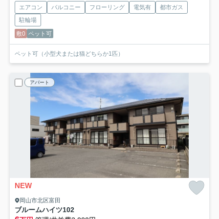
エアコン
バルコニー
フローリング
電気有
都市ガス
駐輪場
敷0
ペット可
ペット可（小型犬または猫どちらか1匹）
アパート
NEW
岡山市北区富田
ブルームハイツ
102