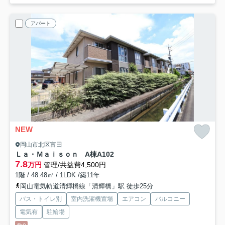
アパート
NEW
岡山市北区富田
Ｌａ・Ｍａｉｓｏｎ A棟
A102
7.8
万円
管理/共益費4,500円
1階 / 48.48㎡ / 1LDK /築11年
岡山電気軌道清輝橋線「清輝橋」駅 徒歩25分
バス・トイレ別
室内洗濯機置場
エアコン
バルコニー
電気有
駐輪場