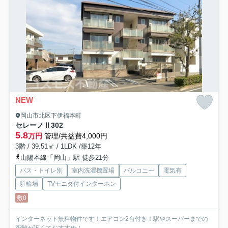
NEW
岡山市北区下伊福本町
セレーノⅡ
302
5.8
万円
管理/共益費4,000円
3階 / 39.51㎡ / 1LDK /築12年
山陽本線「岡山」駅 徒歩21分
バス・トイレ別
室内洗濯機置場
バルコニー
電気有
駐輪場
TVモニタ付インターホン
敷0
インターネット無料物件です！エアコン2台付き！駅やスーパーまでの
距離が近くておすすめ！