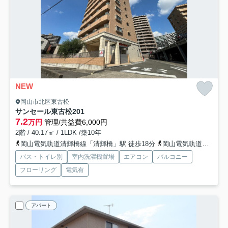
NEW
岡山市北区東古松
サンセール東古松
201
7.2
万円
管理/共益費6,000円
2階 / 40.17㎡ / 1LDK /築10年
岡山電気軌道清輝橋線「清輝橋」駅 徒歩18分
岡山電気軌道清輝橋線「東中央町」駅 徒歩19分
バス・トイレ別
室内洗濯機置場
エアコン
バルコニー
フローリング
電気有
アパート