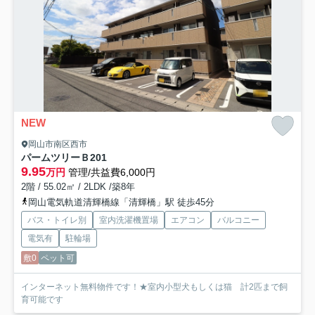
NEW
岡山市南区西市
パームツリーＢ
201
9.95
万円
管理/共益費6,000円
2階 / 55.02㎡ / 2LDK /築8年
岡山電気軌道清輝橋線「清輝橋」駅 徒歩45分
バス・トイレ別
室内洗濯機置場
エアコン
バルコニー
電気有
駐輪場
敷0
ペット可
インターネット無料物件です！★室内小型犬もしくは猫 計2匹まで飼
育可能です