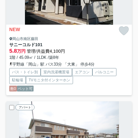
NEW
岡山市南区藤田
サニーコルド
101
5.8
万円
管理/共益費4,100円
1階 / 45.09㎡ / 1LDK /築8年
宇野線「岡山」駅 バス33分 「大東」 停歩4分
バス・トイレ別
室内洗濯機置場
エアコン
バルコニー
駐輪場
TVモニタ付インターホン
敷0
ペット可
アパート