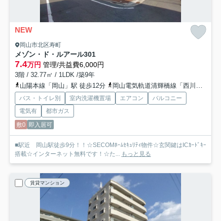
NEW
岡山市北区寿町
メゾン・ド・ルアール
301
7.4
万円
管理/共益費6,000円
3階 / 32.77㎡ / 1LDK /築9年
山陽本線「岡山」駅 徒歩12分
岡山電気軌道清輝橋線「西川緑道公園」駅 徒歩16分
バス・トイレ別
室内洗濯機置場
エアコン
バルコニー
電気有
都市ガス
敷0
即入居可
■駅近 岡山駅徒歩9分！！☆SECOMﾎｰﾑｾｷｭﾘﾃｨ物件☆玄関鍵はICｶｰﾄﾞｷｰ
搭載☆インターネット無料です！☆た...
もっと見る
賃貸マンション