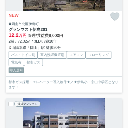
NEW
岡山市北区伊島町
グランマスト伊島
201
12.2
万円
管理/共益費8,000円
2階 / 72.32㎡ / 3LDK /築18年
山陽本線「岡山」駅 徒歩30分
バス・トイレ別
室内洗濯機置場
エアコン
フローリング
電気有
都市ガス
即入居可
都市ガス採用・エレベーター導入物件★／★伊島小・京山中学区となり
ます！
賃貸マンション