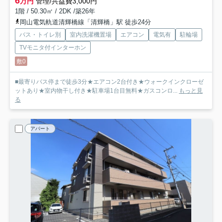
6
万円
管理/共益費3,000円
1階 / 50.30㎡ / 2DK /築26年
岡山電気軌道清輝橋線「清輝橋」駅 徒歩24分
バス・トイレ別
室内洗濯機置場
エアコン
電気有
駐輪場
TVモニタ付インターホン
敷0
■最寄りバス停まで徒歩3分★エアコン2台付き★ウォークインクローゼ
ットあり★室内物干し付き★駐車場1台目無料★ガスコンロ...
もっと見
る
アパート