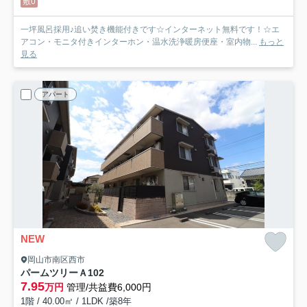
敷0
一坪風呂採用♪追い焚き機能付きです☆インターネット無料です！☆エ
アコン・モニタ付きインターホン・温水洗浄暖房便座・室内物...
もっと
見る
アパート
NEW
岡山市南区西市
パームツリーＡ
102
7.95
万円
管理/共益費6,000円
1階 / 40.00㎡ / 1LDK /築8年