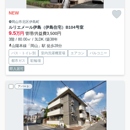
NEW
岡山市北区伊島町
ルリエメール伊島（伊島住宅）
B104号室
9.5
万円
管理/共益費3,500円
3階 / 80.00㎡ / 3LDK /築38年
山陽本線「岡山」駅 徒歩28分
バス・トイレ別
室内洗濯機置場
エアコン
バルコニー
都市ガス
駐輪場
即入居可
アパート