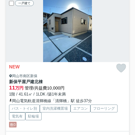
一戸建て
NEW
岡山市南区新保
新保平屋戸建
北棟
11
万円
管理/共益費10,000円
1階 / 41.61㎡ / 1LDK /築1年未満
岡山電気軌道清輝橋線「清輝橋」駅 徒歩37分
バス・トイレ別
室内洗濯機置場
エアコン
フローリング
電気有
駐輪場
敷0