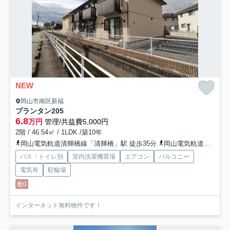
NEW
岡山市南区新福
プランタン
205
6.8
万円
管理/共益費5,000円
2階 / 46.54㎡ / 1LDK /築10年
岡山電気軌道清輝橋線「清輝橋」駅 徒歩35分
岡山電気軌道清輝橋線「東中央町」駅 徒歩42分
バス・トイレ別
室内洗濯機置場
エアコン
バルコニー
電気有
駐輪場
敷0
インターネット無料物件です！