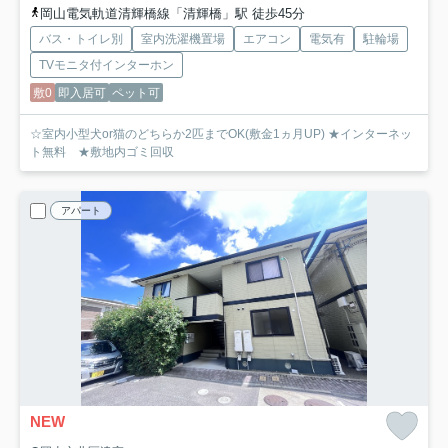
岡山電気軌道清輝橋線「清輝橋」駅 徒歩45分
バス・トイレ別
室内洗濯機置場
エアコン
電気有
駐輪場
TVモニタ付インターホン
敷0
即入居可
ペット可
☆室内小型犬or猫のどちらか2匹までOK(敷金1ヵ月UP) ★インターネッ
ト無料 ★敷地内ゴミ回収
アパート
NEW