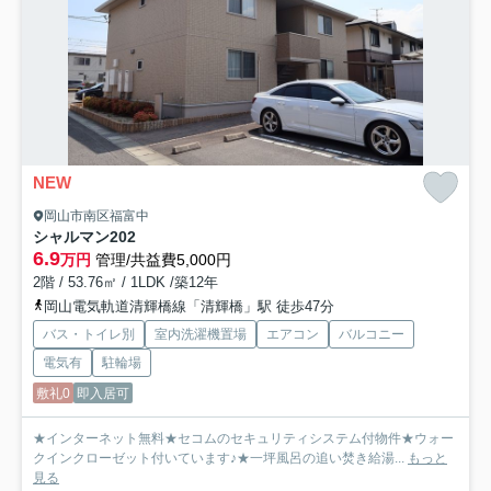
NEW
岡山市南区福富中
シャルマン
202
6.9
万円
管理/共益費5,000円
2階 / 53.76㎡ / 1LDK /築12年
岡山電気軌道清輝橋線「清輝橋」駅 徒歩47分
バス・トイレ別
室内洗濯機置場
エアコン
バルコニー
電気有
駐輪場
敷礼0
即入居可
★インターネット無料★セコムのセキュリティシステム付物件★ウォー
クインクローゼット付いています♪★一坪風呂の追い焚き給湯...
もっと
見る