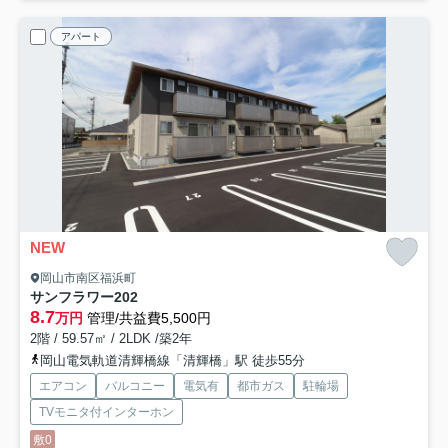
アパート
NEW
岡山市南区福浜町
サンフラワー
202
8.7
万円
管理/共益費5,500円
2階 / 59.57㎡ / 2LDK /築2年
岡山電気軌道清輝橋線「清輝橋」駅 徒歩55分
エアコン
バルコニー
電気有
都市ガス
駐輪場
TVモニタ付インターホン
敷0