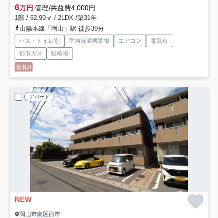
6
万円
管理/共益費4,000円
1階 / 52.99㎡ / 2LDK /築31年
山陽本線「岡山」駅 徒歩39分
バス・トイレ別
室内洗濯機置場
エアコン
電気有
都市ガス
駐輪場
敷礼0
アパート
NEW
岡山市南区西市