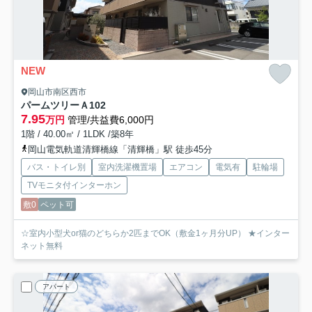
NEW
岡山市南区西市
パームツリーＡ
102
7.95
万円
管理/共益費6,000円
1階 / 40.00㎡ / 1LDK /築8年
岡山電気軌道清輝橋線「清輝橋」駅 徒歩45分
バス・トイレ別
室内洗濯機置場
エアコン
電気有
駐輪場
TVモニタ付インターホン
敷0
ペット可
☆室内小型犬or猫のどちらか2匹までOK（敷金1ヶ月分UP） ★インター
ネット無料
アパート