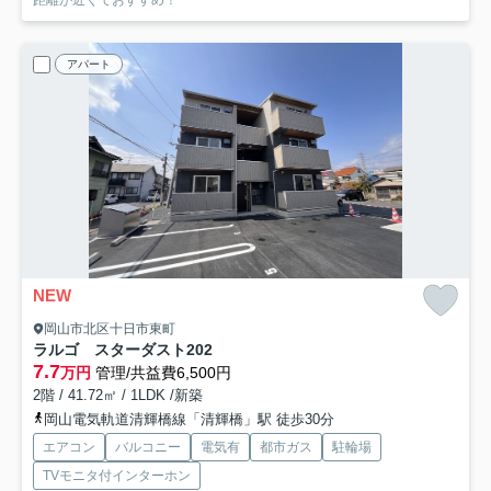
アパート
NEW
岡山市北区十日市東町
ラルゴ スターダスト
202
7.7
万円
管理/共益費6,500円
2階 / 41.72㎡ / 1LDK /新築
岡山電気軌道清輝橋線「清輝橋」駅 徒歩30分
エアコン
バルコニー
電気有
都市ガス
駐輪場
TVモニタ付インターホン