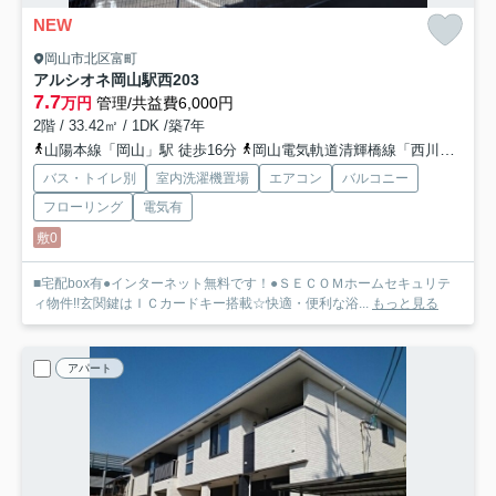
NEW
岡山市北区富町
アルシオネ岡山駅西
203
7.7
万円
管理/共益費6,000円
2階 / 33.42㎡ / 1DK /築7年
山陽本線「岡山」駅 徒歩16分
岡山電気軌道清輝橋線「西川緑道公園」駅 徒歩20分
バス・トイレ別
室内洗濯機置場
エアコン
バルコニー
フローリング
電気有
敷0
■宅配box有●インターネット無料です！●ＳＥＣＯＭホームセキュリテ
ィ物件!!玄関鍵はＩＣカードキー搭載☆快適・便利な浴...
もっと見る
アパート