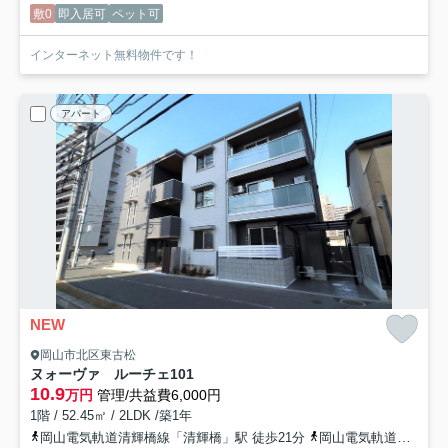
敷0
即入居可
ペット可
インターネット無料物件です！
アパート
NEW
岡山市北区東古松
ヌォーヴァ ルーチェ
101
10.9
万円
管理/共益費6,000円
1階 / 52.45㎡ / 2LDK /築1年
岡山電気軌道清輝橋線「清輝橋」駅 徒歩21分
岡山電気軌道清輝橋線「東中央町」駅 徒歩21分