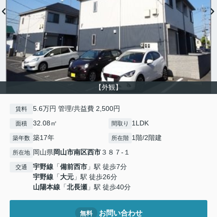
【外観】
5.6万円 管理/共益費 2,500円
賃料
32.08㎡
1LDK
面積
間取り
築17年
1階/2階建
築年数
所在階
岡山県
岡山市南区
西市
３８７-１
所在地
宇野線
「
備前西市
」駅 徒歩7分
交通
宇野線
「
大元
」駅 徒歩26分
山陽本線
「
北長瀬
」駅 徒歩40分
お問い合わせ
無料