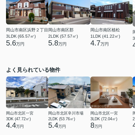
岡山市南区浜野２丁目
岡山市南区郡
岡山市南区植松
3LDK (65.57㎡)
2LDK (57.57㎡)
1LDK (41.22㎡)
3
5.6
5.8
4.7
万円
万円
万円
よく見られている物件
岡山市北区一宮
岡山市北区辛川市場
岡山市北区一宮
3DK (47.72㎡)
2LDK (53.76㎡)
3LDK (72.04㎡)
2
4.4
5.4
8
万円
万円
万円