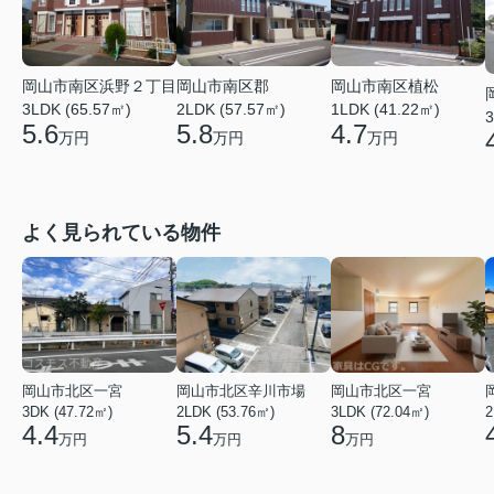
岡山市南区浜野２丁目
岡山市南区郡
岡山市南区植松
3LDK (65.57㎡)
2LDK (57.57㎡)
1LDK (41.22㎡)
3
5.6
5.8
4.7
万円
万円
万円
よく見られている物件
岡山市北区一宮
岡山市北区辛川市場
岡山市北区一宮
3DK (47.72㎡)
2LDK (53.76㎡)
3LDK (72.04㎡)
2
4.4
5.4
8
万円
万円
万円