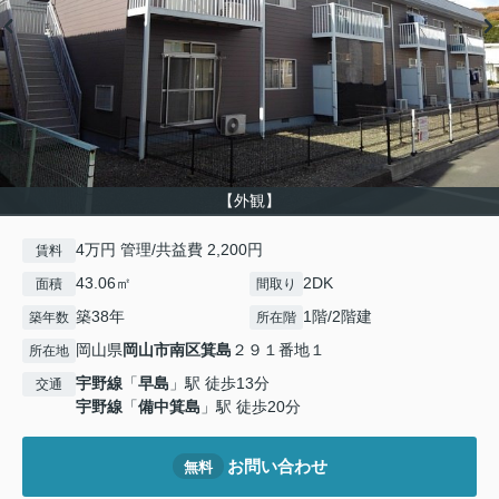
【外観】
4万円 管理/共益費 2,200円
賃料
43.06㎡
2DK
面積
間取り
築38年
1階/2階建
築年数
所在階
岡山県
岡山市南区
箕島
２９１番地１
所在地
宇野線
「
早島
」駅 徒歩13分
交通
宇野線
「
備中箕島
」駅 徒歩20分
お問い合わせ
無料