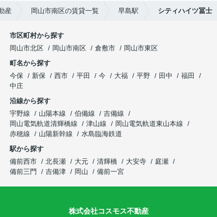
動産
岡山市南区の賃貸一覧
早島駅
シティハイツ冨士
市区町村から探す
岡山市北区
岡山市南区
倉敷市
岡山市東区
町名から探す
今保
新保
西市
平田
今
大福
平野
田中
福田
中庄
沿線から探す
宇野線
山陽本線
伯備線
吉備線
岡山電気軌道清輝橋線
津山線
岡山電気軌道東山本線
赤穂線
山陽新幹線
水島臨海鉄道
駅から探す
備前西市
北長瀬
大元
清輝橋
大安寺
庭瀬
備前三門
吉備津
岡山
備前一宮
株式会社コスモス不動産