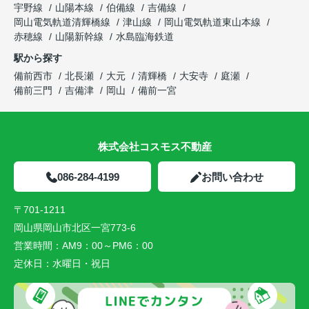
宇野線
山陽本線
伯備線
吉備線
岡山電気軌道清輝橋線
津山線
岡山電気軌道東山本線
赤穂線
山陽新幹線
水島臨海鉄道
駅から探す
備前西市
北長瀬
大元
清輝橋
大安寺
庭瀬
備前三門
吉備津
岡山
備前一宮
株式会社コスモス不動産
086-284-4199
お問い合わせ
〒701-1211
岡山県岡山市北区一宮773-6
営業時間：
AM9：00～PM6：00
定休日：
水曜日・祝日