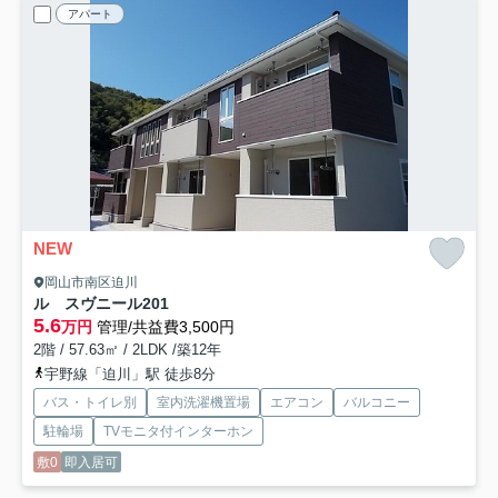
アパート
NEW
岡山市南区迫川
ル スヴニール
201
5.6
万円
管理/共益費3,500円
2階 / 57.63㎡ / 2LDK /築12年
宇野線「迫川」駅 徒歩8分
バス・トイレ別
室内洗濯機置場
エアコン
バルコニー
駐輪場
TVモニタ付インターホン
敷0
即入居可