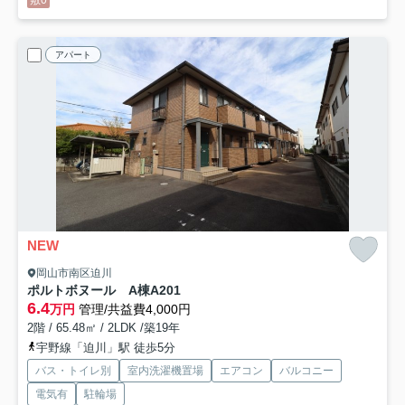
敷0
アパート
NEW
岡山市南区迫川
ポルトボヌール A棟
A201
6.4
万円
管理/共益費4,000円
2階 / 65.48㎡ / 2LDK /築19年
宇野線「迫川」駅 徒歩5分
バス・トイレ別
室内洗濯機置場
エアコン
バルコニー
電気有
駐輪場