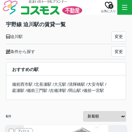
0
お気に入り
宇野線 迫川駅の賃貸一覧
迫川駅
変更
条件から探す
変更
おすすめの駅
備前西市駅
/
北長瀬駅
/
大元駅
/
清輝橋駅
/
大安寺駅
/
庭瀬駅
/
備前三門駅
/
吉備津駅
/
岡山駅
/
備前一宮駅
6
件
アパート