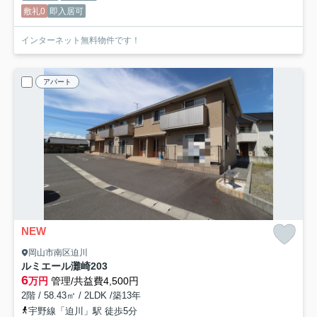
敷礼0
即入居可
インターネット無料物件です！
アパート
NEW
岡山市南区迫川
ルミエール灘崎
203
6
万円
管理/共益費4,500円
2階 / 58.43㎡ / 2LDK /築13年
宇野線「迫川」駅 徒歩5分