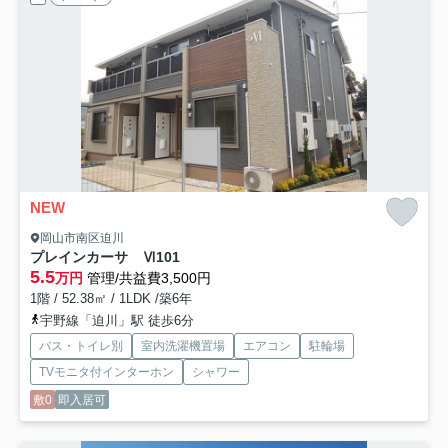
NEW
岡山市南区迫川
プレインカーサ Ⅵ
101
5.5
万円
管理/共益費3,500円
1階 / 52.38㎡ / 1LDK /築6年
宇野線「迫川」駅 徒歩6分
バス・トイレ別
室内洗濯機置場
エアコン
駐輪場
TVモニタ付インターホン
シャワー
敷0
即入居可