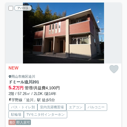
アパート
NEW
岡山市南区迫川
ドミール迫川
201
5.2
万円
管理/共益費4,100円
2階 / 57.26㎡ / 2LDK /築14年
宇野線「迫川」駅 徒歩5分
バス・トイレ別
室内洗濯機置場
エアコン
バルコニー
駐輪場
TVモニタ付インターホン
敷0
即入居可