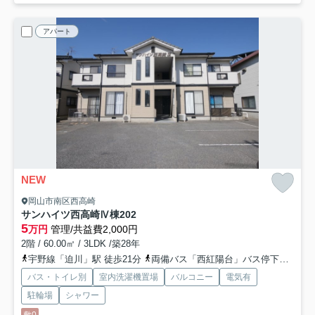
アパート
NEW
岡山市南区西高崎
サンハイツ西高崎Ⅳ棟
202
5
万円
管理/共益費2,000円
2階 / 60.00㎡ / 3LDK /築28年
宇野線「迫川」駅 徒歩21分
両備バス「西紅陽台」バス停下車 徒歩8分
バス・トイレ別
室内洗濯機置場
バルコニー
電気有
駐輪場
シャワー