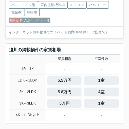
バス・トイレ別
室内洗濯機置場
エアコン
バルコニー
電気有
駐輪場
敷礼0
即入居可
ペット可
インターネット無料物件です！ペット飼育OK物件！（2匹まで）
迫川の掲載物件の家賃相場
家賃相場
空室件数
-
-
1R～1K
5.5万円
1室
1DK～1LDK
5.8万円
4室
2K～2LDK
5万円
1室
3K～3LDK
-
-
4K～4LDK以上