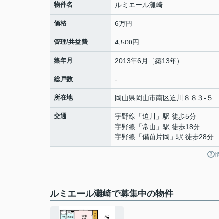
物件名
ルミエール灘崎
価格
6万円
管理/共益費
4,500円
築年月
2013年6月（築13年）
総戸数
-
所在地
岡山県
岡山市南区
迫川
８８３-５
交通
宇野線
「
迫川
」駅 徒歩5分
宇野線
「
常山
」駅 徒歩18分
宇野線
「
備前片岡
」駅 徒歩28分
ルミエール灘崎で募集中の物件