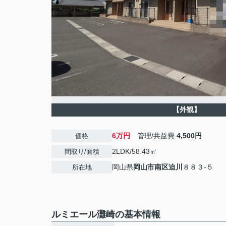
【外観】
6万円
管理/共益費
4,500円
価格
2LDK/58.43㎡
間取り/面積
岡山県
岡山市南区
迫川
８８３-５
所在地
ルミエール灘崎の基本情報