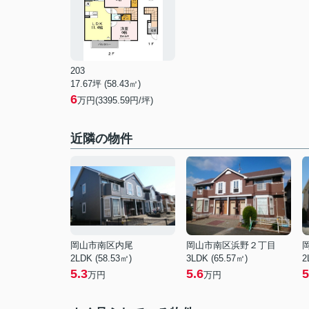
203
17.67坪 (58.43㎡)
6
万円(3395.59円/坪)
近隣の物件
岡山市南区内尾
岡山市南区浜野２丁目
2LDK (58.53㎡)
3LDK (65.57㎡)
2
5.3
5.6
5
万円
万円