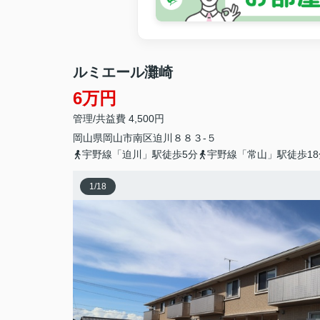
ルミエール灘崎
6万円
管理/共益費 4,500円
岡山県
岡山市南区
迫川
８８３-５
宇野線「迫川」駅徒歩5分
宇野線「常山」駅徒歩18
1
/
18