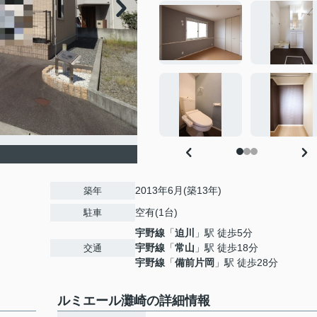
2013年6月(築13年)
築年
空有(1台)
駐車
宇野線
「
迫川
」駅 徒歩5分
宇野線
「
常山
」駅 徒歩18分
交通
宇野線
「
備前片岡
」駅 徒歩28分
ルミエール灘崎の詳細情報