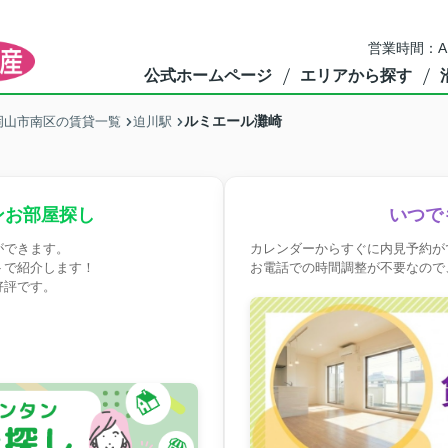
営業時間：A
公式ホームページ
エリアから探す
ルミエール灘崎
岡山市南区の賃貸一覧
迫川駅
ンお部屋探し
いつで
ができます。
カレンダーからすぐに内見予約が
トで紹介します！
お電話での時間調整が不要なので
好評です。