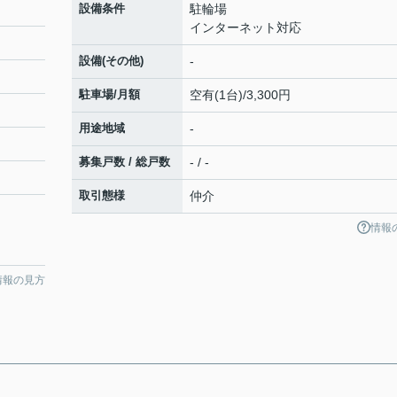
設備条件
駐輪場
インターネット対応
設備(その他)
-
駐車場/月額
空有(1台)/3,300円
用途地域
-
募集戸数 / 総戸数
- / -
取引態様
仲介
情報
情報の見方