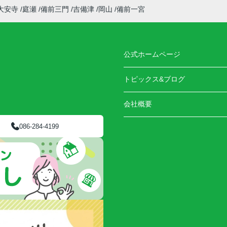
大安寺
庭瀬
備前三門
吉備津
岡山
備前一宮
公式ホームページ
トピックス&ブログ
会社概要
086-284-4199