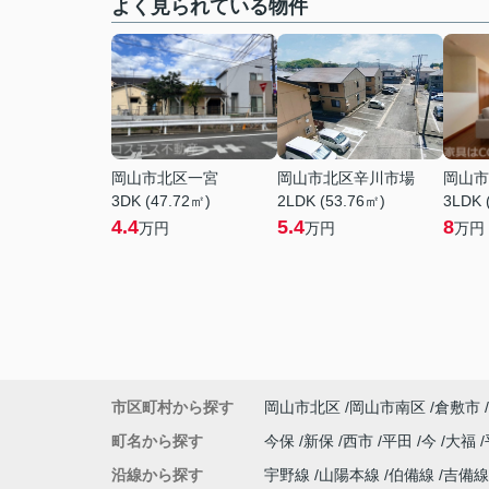
よく見られている物件
岡山市北区一宮
岡山市北区辛川市場
岡山市
3DK (47.72㎡)
2LDK (53.76㎡)
3LDK 
4.4
5.4
8
万円
万円
万円
市区町村から探す
岡山市北区
岡山市南区
倉敷市
町名から探す
今保
新保
西市
平田
今
大福
沿線から探す
宇野線
山陽本線
伯備線
吉備