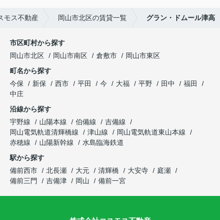
スモス不動産
岡山市北区の賃貸一覧
グラン・ドムール津高
市区町村から探す
岡山市北区
岡山市南区
倉敷市
岡山市東区
町名から探す
今保
新保
西市
平田
今
大福
平野
田中
福田
中庄
沿線から探す
宇野線
山陽本線
伯備線
吉備線
岡山電気軌道清輝橋線
津山線
岡山電気軌道東山本線
赤穂線
山陽新幹線
水島臨海鉄道
駅から探す
備前西市
北長瀬
大元
清輝橋
大安寺
庭瀬
備前三門
吉備津
岡山
備前一宮