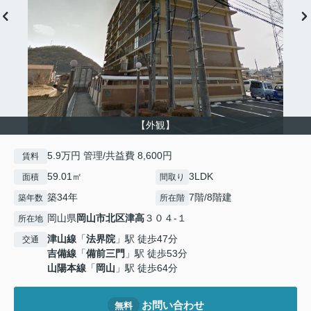
【外観】
5.9万円 管理/共益費 8,600円
賃料
59.01㎡
3LDK
面積
間取り
築34年
7階/8階建
築年数
所在階
岡山県
岡山市北区
津高
３０４-１
所在地
津山線
「
法界院
」駅 徒歩47分
交通
吉備線
「
備前三門
」駅 徒歩53分
山陽本線
「
岡山
」駅 徒歩64分
お問い合わせ
無料