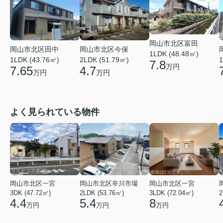
岡山市北区富田
岡山市北区田中
岡山市北区今保
1LDK (48.48㎡)
1LDK (43.76㎡)
2LDK (51.79㎡)
1
7.8
万円
7.65
4.7
万円
万円
よく見られている物件
岡山市北区一宮
岡山市北区辛川市場
岡山市北区一宮
3DK (47.72㎡)
2LDK (53.76㎡)
3LDK (72.04㎡)
2
4.4
5.4
8
万円
万円
万円