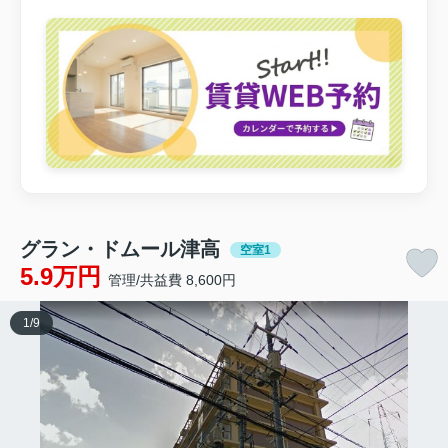
グラン・ドムール津高
空室1
5.9万円
管理/共益費 8,600円
1
/
9