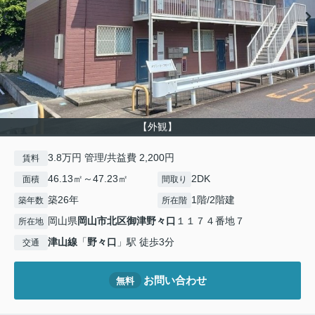
【外観】
3.8万円 管理/共益費 2,200円
賃料
46.13㎡～47.23㎡
2DK
面積
間取り
築26年
1階/2階建
築年数
所在階
岡山県
岡山市北区
御津野々口
１１７４番地７
所在地
津山線
「
野々口
」駅 徒歩3分
交通
お問い合わせ
無料