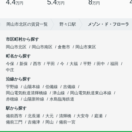
4.4
5.4
8
万円
万円
万円
岡山市北区の賃貸一覧
野々口駅
メゾン・ド・フローラ
市区町村から探す
岡山市北区
岡山市南区
倉敷市
岡山市東区
町名から探す
今保
新保
西市
平田
今
大福
平野
田中
福田
中庄
沿線から探す
宇野線
山陽本線
伯備線
吉備線
岡山電気軌道清輝橋線
津山線
岡山電気軌道東山本線
赤穂線
山陽新幹線
水島臨海鉄道
駅から探す
備前西市
北長瀬
大元
清輝橋
大安寺
庭瀬
備前三門
吉備津
岡山
備前一宮