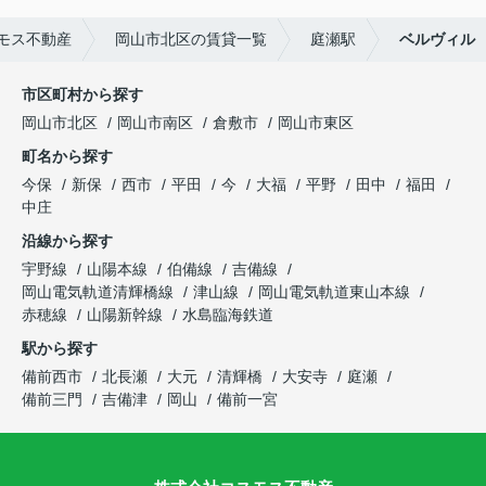
モス不動産
岡山市北区の賃貸一覧
庭瀬駅
ベルヴィル
市区町村から探す
岡山市北区
岡山市南区
倉敷市
岡山市東区
町名から探す
今保
新保
西市
平田
今
大福
平野
田中
福田
中庄
沿線から探す
宇野線
山陽本線
伯備線
吉備線
岡山電気軌道清輝橋線
津山線
岡山電気軌道東山本線
赤穂線
山陽新幹線
水島臨海鉄道
駅から探す
備前西市
北長瀬
大元
清輝橋
大安寺
庭瀬
備前三門
吉備津
岡山
備前一宮