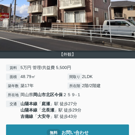
【外観】
5万円 管理/共益費 5,500円
賃料
48.79㎡
2LDK
面積
間取り
築17年
2階/2階建
築年数
所在階
岡山県
岡山市北区
今保
２５９-１
所在地
山陽本線
「
庭瀬
」駅 徒歩27分
交通
山陽本線
「
北長瀬
」駅 徒歩29分
吉備線
「
大安寺
」駅 徒歩43分
お問い合わせ
無料