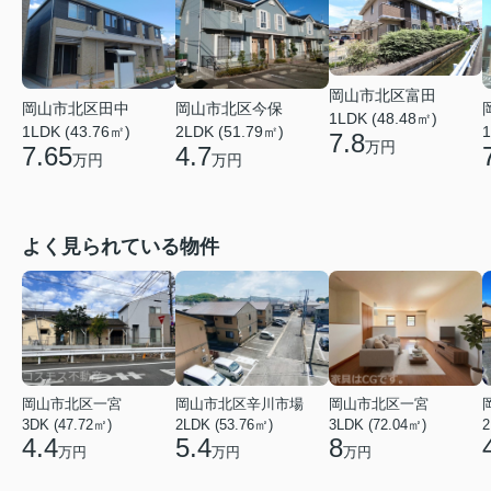
岡山市北区富田
岡山市北区田中
岡山市北区今保
1LDK (48.48㎡)
1LDK (43.76㎡)
2LDK (51.79㎡)
1
7.8
万円
7.65
4.7
万円
万円
よく見られている物件
岡山市北区一宮
岡山市北区辛川市場
岡山市北区一宮
3DK (47.72㎡)
2LDK (53.76㎡)
3LDK (72.04㎡)
2
4.4
5.4
8
万円
万円
万円