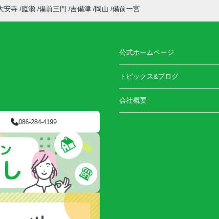
大安寺
庭瀬
備前三門
吉備津
岡山
備前一宮
公式ホームページ
トピックス&ブログ
会社概要
086-284-4199