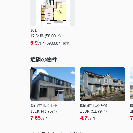
101
17.54坪 (58.00㎡)
6.9
万円(3933.87円/坪)
近隣の物件
岡山市北区田中
岡山市北区今保
1LDK (43.76㎡)
2LDK (51.79㎡)
1
7.65
4.7
7
万円
万円