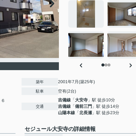
2001年7月(築25年)
築年
空有(2台)
駐車
吉備線
「
大安寺
」駅 徒歩10分
１６
吉備線
「
備前三門
」駅 徒歩14分
交通
山陽本線
「
北長瀬
」駅 徒歩23分
セジュール大安寺の詳細情報