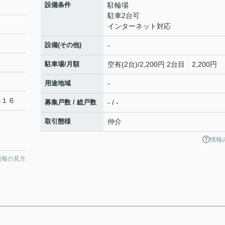
設備条件
駐輪場
駐車2台可
インターネット対応
設備(その他)
-
駐車場/月額
空有(2台)/2,200円 2台目 2,200円
用途地域
-
-１６
募集戸数 / 総戸数
- / -
取引態様
仲介
情報
情報の見方