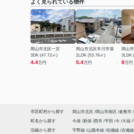
よく見られている物件
岡山市北区一宮
岡山市北区辛川市場
岡山市
3DK (47.72㎡)
2LDK (53.76㎡)
3LDK 
4.4
5.4
8
万円
万円
万円
市区町村から探す
岡山市北区
岡山市南区
倉敷市
町名から探す
今保
新保
西市
平田
今
大福
沿線から探す
宇野線
山陽本線
伯備線
吉備