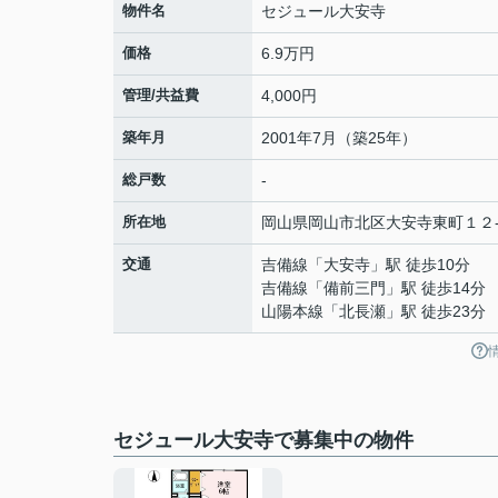
物件名
セジュール大安寺
価格
6.9万円
管理/共益費
4,000円
築年月
2001年7月（築25年）
総戸数
-
所在地
岡山県
岡山市北区
大安寺東町
１２
交通
吉備線
「
大安寺
」駅 徒歩10分
吉備線
「
備前三門
」駅 徒歩14分
山陽本線
「
北長瀬
」駅 徒歩23分
セジュール大安寺で募集中の物件