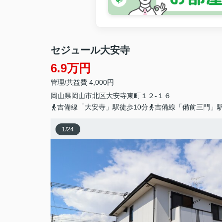
セジュール大安寺
6.9万円
管理/共益費 4,000円
岡山県
岡山市北区
大安寺東町
１２-１６
吉備線「大安寺」駅徒歩10分
吉備線「備前三門」駅
1
/
24