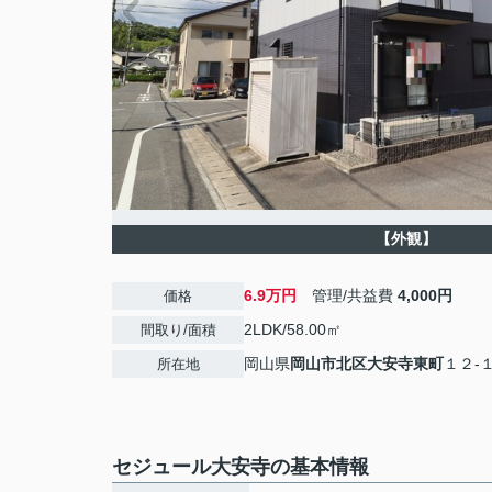
【外観】
6.9万円
管理/共益費
4,000円
価格
2LDK/58.00㎡
間取り/面積
岡山県
岡山市北区
大安寺東町
１２-
所在地
セジュール大安寺の基本情報