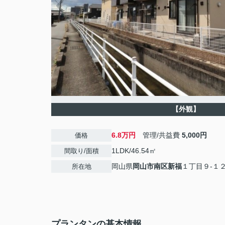
【外観】
6.8万円
管理/共益費
5,000円
価格
1LDK/46.54㎡
間取り/面積
岡山県
岡山市南区
新福
１丁目９-１
所在地
プランタンの基本情報