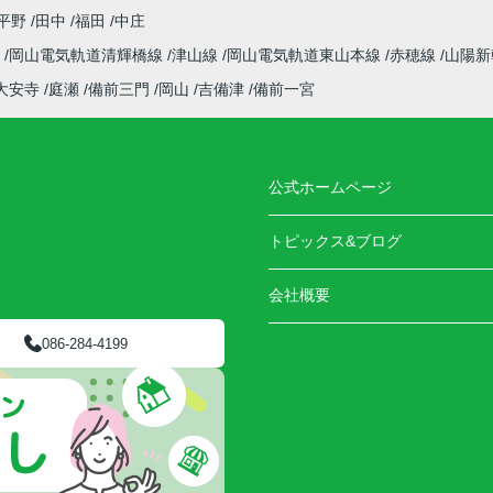
平野
田中
福田
中庄
線
岡山電気軌道清輝橋線
津山線
岡山電気軌道東山本線
赤穂線
山陽
大安寺
庭瀬
備前三門
岡山
吉備津
備前一宮
公式ホームページ
トピックス&ブログ
会社概要
086-284-4199