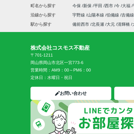
町名から探す
今保
新保
平田
西市
今
大福
沿線から探す
宇野線
山陽本線
伯備線
吉備
駅から探す
備前西市
北長瀬
大元
清輝橋
株式会社コスモス不動産
〒701-1211
岡山県岡山市北区一宮773-6
営業時間：
AM9：00～PM6：00
定休日：
水曜日・祝日
お問い合わせ