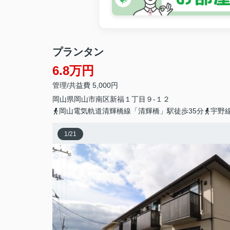
プランタン
6.8万円
管理/共益費 5,000円
岡山県
岡山市南区
新福
１丁目９-１２
岡山電気軌道清輝橋線「清輝橋」駅徒歩35分
宇野
1
/
21