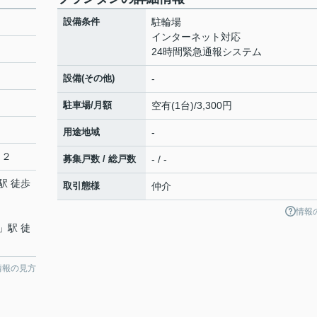
設備条件
駐輪場
インターネット対応
24時間緊急通報システム
設備(その他)
-
駐車場/月額
空有(1台)/3,300円
用途地域
-
１２
募集戸数 / 総戸数
- / -
駅 徒歩
取引態様
仲介
情報
」駅 徒
情報の見方