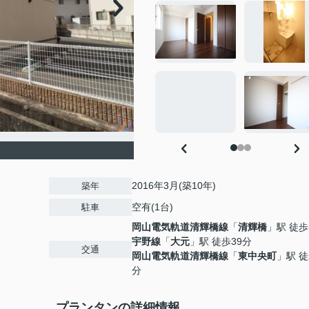
2016年3月(築10年)
築年
空有(1台)
駐車
岡山電気軌道清輝橋線
「
清輝橋
」駅 徒歩
２
宇野線
「
大元
」駅 徒歩39分
交通
岡山電気軌道清輝橋線
「
東中央町
」駅 徒
分
プランタンの詳細情報