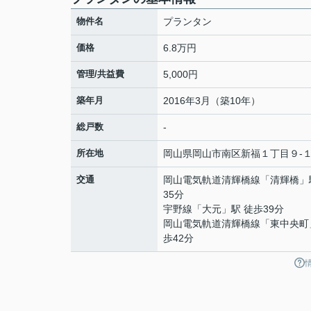
物件名
プランタン
価格
6.8万円
管理/共益費
5,000円
築年月
2016年3月（築10年）
総戸数
-
所在地
岡山県
岡山市南区
新福
１丁目９-
交通
岡山電気軌道清輝橋線
「
清輝橋
」
35分
宇野線
「
大元
」駅 徒歩39分
岡山電気軌道清輝橋線
「
東中央町
歩42分