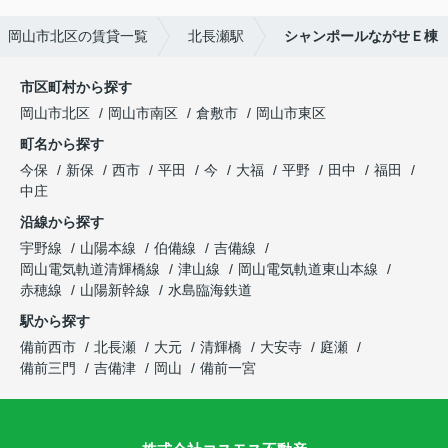
岡山市北区の賃貸一覧
北長瀬駅
シャンポールながせＥ棟
市区町村から探す
岡山市北区
岡山市南区
倉敷市
岡山市東区
町名から探す
今保
新保
西市
平田
今
大福
平野
田中
福田
中庄
沿線から探す
宇野線
山陽本線
伯備線
吉備線
岡山電気軌道清輝橋線
津山線
岡山電気軌道東山本線
赤穂線
山陽新幹線
水島臨海鉄道
駅から探す
備前西市
北長瀬
大元
清輝橋
大安寺
庭瀬
備前三門
吉備津
岡山
備前一宮