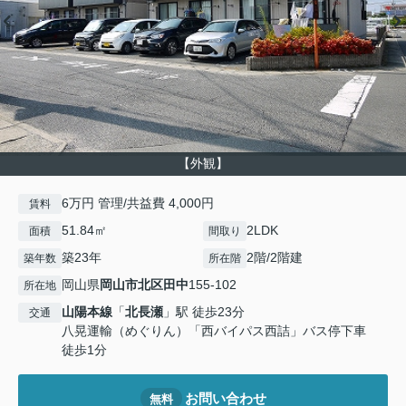
【外観】
6万円 管理/共益費 4,000円
賃料
51.84㎡
2LDK
面積
間取り
築23年
2階/2階建
築年数
所在階
岡山県
岡山市北区
田中
155-102
所在地
山陽本線
「
北長瀬
」駅 徒歩23分
交通
八晃運輸（めぐりん）「西バイパス西詰」バス停下車
徒歩1分
お問い合わせ
無料