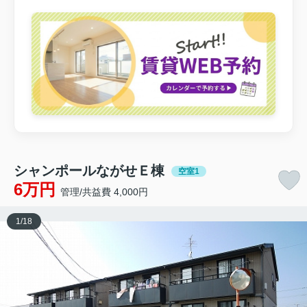
シャンポールながせＥ棟
空室1
6万円
管理/共益費 4,000円
1
/
18