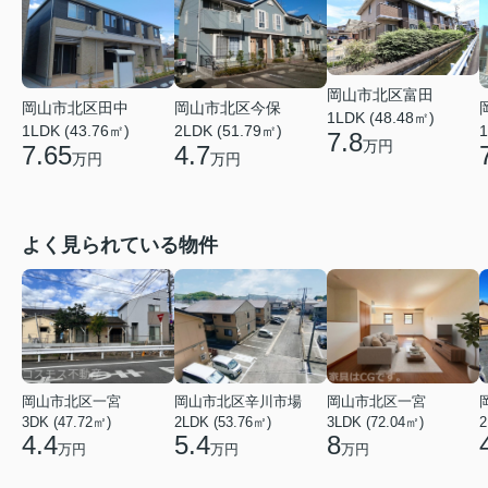
岡山市北区富田
岡山市北区田中
岡山市北区今保
1LDK (48.48㎡)
1LDK (43.76㎡)
2LDK (51.79㎡)
1
7.8
万円
7.65
4.7
万円
万円
よく見られている物件
岡山市北区一宮
岡山市北区辛川市場
岡山市北区一宮
3DK (47.72㎡)
2LDK (53.76㎡)
3LDK (72.04㎡)
2
4.4
5.4
8
万円
万円
万円