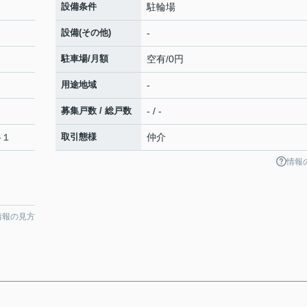
設備条件
駐輪場
設備(その他)
-
駐車場/月額
空有/0円
用途地域
-
募集戸数 / 総戸数
- / -
-１
取引態様
仲介
情報
情報の見方