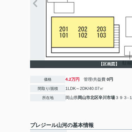
【区画図】
4.2万円
管理/共益費
0円
価格
1LDK～2DK/40.07㎡
間取り/面積
岡山県
岡山市北区
辛川市場
３９３-
所在地
プレジール山河の基本情報