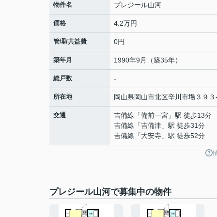
物件名
プレジール山河
価格
4.2万円
管理/共益費
0円
築年月
1990年9月（築35年）
総戸数
-
所在地
岡山県
岡山市北区
辛川市場
３９３
交通
吉備線
「
備前一宮
」駅 徒歩13分
吉備線
「
吉備津
」駅 徒歩31分
吉備線
「
大安寺
」駅 徒歩52分
プレジール山河で募集中の物件