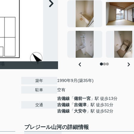
1990年9月(築35年)
築年
空有
駐車
吉備線
「
備前一宮
」駅 徒歩13分
１
吉備線
「
吉備津
」駅 徒歩31分
交通
吉備線
「
大安寺
」駅 徒歩52分
プレジール山河の詳細情報