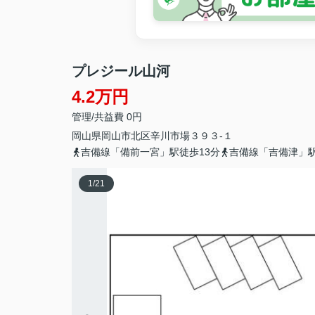
プレジール山河
4.2万円
管理/共益費 0円
岡山県
岡山市北区
辛川市場
３９３-１
吉備線「備前一宮」駅徒歩13分
吉備線「吉備津」駅
1
/
21