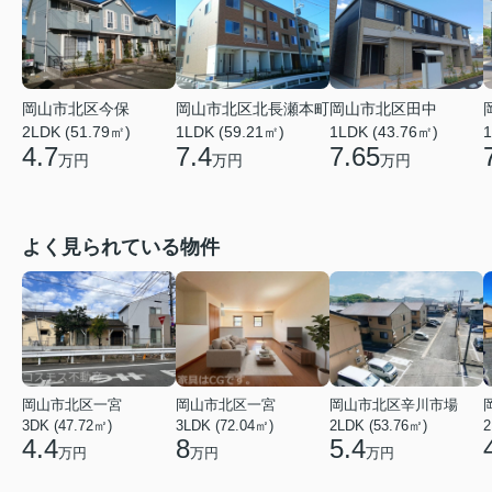
岡山市北区今保
岡山市北区北長瀬本町
岡山市北区田中
2LDK (51.79㎡)
1LDK (59.21㎡)
1LDK (43.76㎡)
1
4.7
7.4
7.65
万円
万円
万円
よく見られている物件
岡山市北区一宮
岡山市北区一宮
岡山市北区辛川市場
3DK (47.72㎡)
3LDK (72.04㎡)
2LDK (53.76㎡)
2
4.4
8
5.4
万円
万円
万円