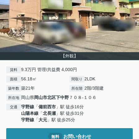
【外観】
9.3万円 管理/共益費 4,000円
賃料
56.18㎡
2LDK
面積
間取り
築21年
2階/3階建
築年数
所在階
岡山県
岡山市北区
下中野
７０８-１０６
所在地
宇野線
「
備前西市
」駅 徒歩16分
交通
山陽本線
「
北長瀬
」駅 徒歩31分
宇野線
「
大元
」駅 徒歩25分
お問い合わせ
無料