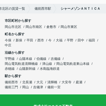
市北区の賃貸一覧
備前西市駅
シャーメゾンＡＮＴＩＣＡ
市区町村から探す
岡山市北区
岡山市南区
倉敷市
岡山市東区
町名から探す
今保
新保
平田
西市
今
大福
平野
田中
福田
中庄
沿線から探す
宇野線
山陽本線
伯備線
吉備線
岡山電気軌道清輝橋線
津山線
岡山電気軌道東山本線
赤穂線
山陽新幹線
水島臨海鉄道
駅から探す
備前西市
北長瀬
大元
清輝橋
大安寺
庭瀬
備前三門
岡山
吉備津
備前一宮