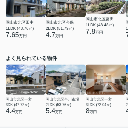
岡山市北区富田
岡山市北区田中
岡山市北区今保
1LDK (48.48㎡)
1LDK (43.76㎡)
2LDK (51.79㎡)
1
7.8
万円
7.65
4.7
万円
万円
よく見られている物件
岡山市北区一宮
岡山市北区辛川市場
岡山市北区一宮
3DK (47.72㎡)
2LDK (53.76㎡)
3LDK (72.04㎡)
2
4.4
5.4
8
万円
万円
万円