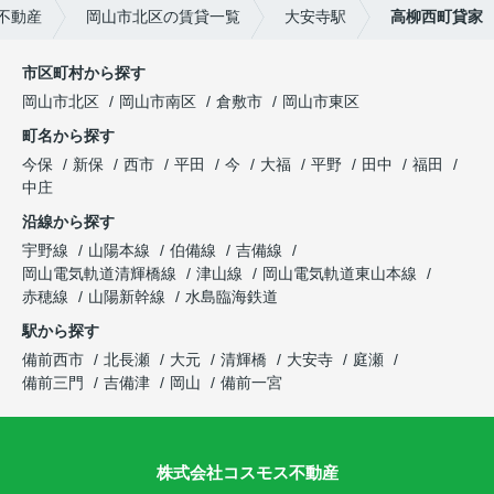
不動産
岡山市北区の賃貸一覧
大安寺駅
高柳西町貸家
市区町村から探す
岡山市北区
岡山市南区
倉敷市
岡山市東区
町名から探す
今保
新保
西市
平田
今
大福
平野
田中
福田
中庄
沿線から探す
宇野線
山陽本線
伯備線
吉備線
岡山電気軌道清輝橋線
津山線
岡山電気軌道東山本線
赤穂線
山陽新幹線
水島臨海鉄道
駅から探す
備前西市
北長瀬
大元
清輝橋
大安寺
庭瀬
備前三門
吉備津
岡山
備前一宮
株式会社コスモス不動産