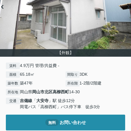
【外観】
4.9万円 管理/共益費 -
賃料
65.18㎡
3DK
面積
間取り
築47年
1-2階/2階建
築年数
所在階
岡山県
岡山市北区
高柳西町
14-30
所在地
吉備線
「
大安寺
」駅 徒歩12分
交通
岡電バス「高柳西町」バス停下車 徒歩3分
お問い合わせ
無料