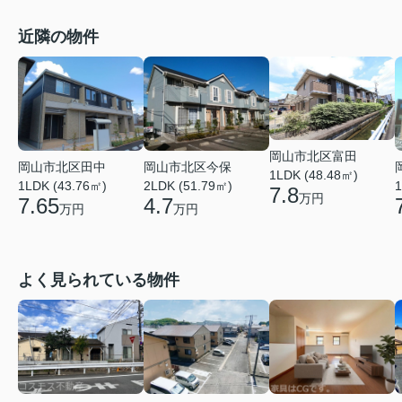
近隣の物件
岡山市北区富田
岡山市北区田中
岡山市北区今保
1LDK (48.48㎡)
1LDK (43.76㎡)
2LDK (51.79㎡)
1
7.8
万円
7.65
4.7
万円
万円
よく見られている物件