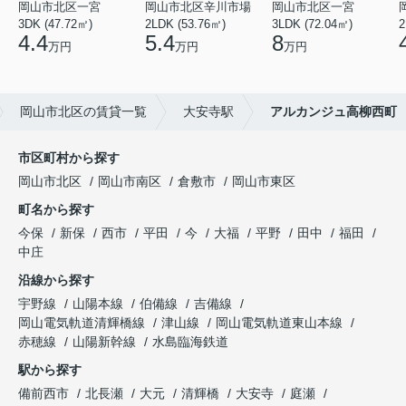
岡山市北区一宮
岡山市北区辛川市場
岡山市北区一宮
3DK (47.72㎡)
2LDK (53.76㎡)
3LDK (72.04㎡)
2
4.4
5.4
8
万円
万円
万円
岡山市北区の賃貸一覧
大安寺駅
アルカンジュ高柳西町
市区町村から探す
岡山市北区
岡山市南区
倉敷市
岡山市東区
町名から探す
今保
新保
西市
平田
今
大福
平野
田中
福田
中庄
沿線から探す
宇野線
山陽本線
伯備線
吉備線
岡山電気軌道清輝橋線
津山線
岡山電気軌道東山本線
赤穂線
山陽新幹線
水島臨海鉄道
駅から探す
備前西市
北長瀬
大元
清輝橋
大安寺
庭瀬