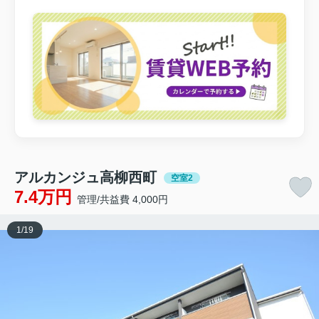
アルカンジュ高柳西町
空室2
7.4万円
管理/共益費 4,000円
1
/
19