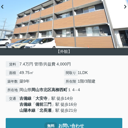
【外観】
7.4万円 管理/共益費 4,000円
賃料
49.75㎡
1LDK
面積
間取り
築9年
1階/3階建
築年数
所在階
岡山県
岡山市北区
高柳西町
１４-４
所在地
吉備線
「
大安寺
」駅 徒歩14分
交通
吉備線
「
備前三門
」駅 徒歩16分
山陽本線
「
北長瀬
」駅 徒歩21分
お問い合わせ
無料