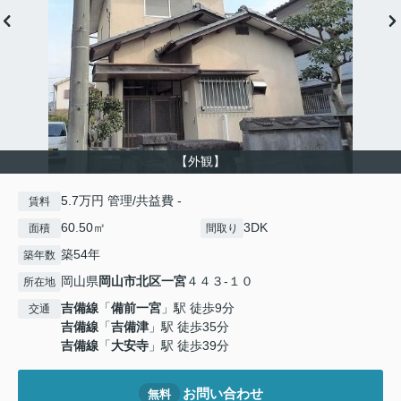
【外観】
5.7万円 管理/共益費 -
賃料
60.50㎡
3DK
面積
間取り
築54年
築年数
岡山県
岡山市北区
一宮
４４３-１０
所在地
吉備線
「
備前一宮
」駅 徒歩9分
交通
吉備線
「
吉備津
」駅 徒歩35分
吉備線
「
大安寺
」駅 徒歩39分
お問い合わせ
無料