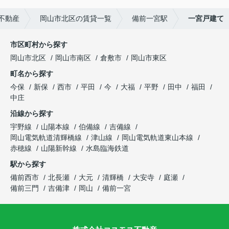
不動産
岡山市北区の賃貸一覧
備前一宮駅
一宮戸建て
市区町村から探す
岡山市北区
岡山市南区
倉敷市
岡山市東区
町名から探す
今保
新保
西市
平田
今
大福
平野
田中
福田
中庄
沿線から探す
宇野線
山陽本線
伯備線
吉備線
岡山電気軌道清輝橋線
津山線
岡山電気軌道東山本線
赤穂線
山陽新幹線
水島臨海鉄道
駅から探す
備前西市
北長瀬
大元
清輝橋
大安寺
庭瀬
備前三門
吉備津
岡山
備前一宮