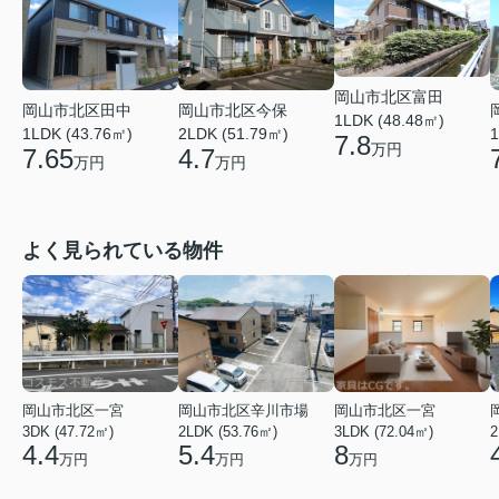
岡山市北区富田
岡山市北区田中
岡山市北区今保
1LDK (48.48㎡)
1LDK (43.76㎡)
2LDK (51.79㎡)
1
7.8
万円
7.65
4.7
万円
万円
よく見られている物件
岡山市北区一宮
岡山市北区辛川市場
岡山市北区一宮
3DK (47.72㎡)
2LDK (53.76㎡)
3LDK (72.04㎡)
2
4.4
5.4
8
万円
万円
万円