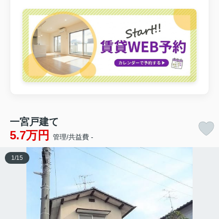
一宮戸建て
5.7万円
管理/共益費 -
1
/
15