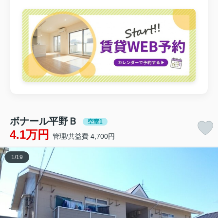
ボナール平野Ｂ
空室1
4.1万円
管理/共益費 4,700円
1
/
19