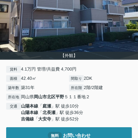
【外観】
4.1万円 管理/共益費 4,700円
賃料
42.40㎡
2DK
面積
間取り
築31年
2階/2階建
築年数
所在階
岡山県
岡山市北区
平野
５１１番地２
所在地
山陽本線
「
庭瀬
」駅 徒歩10分
交通
山陽本線
「
北長瀬
」駅 徒歩36分
吉備線
「
大安寺
」駅 徒歩52分
お問い合わせ
無料