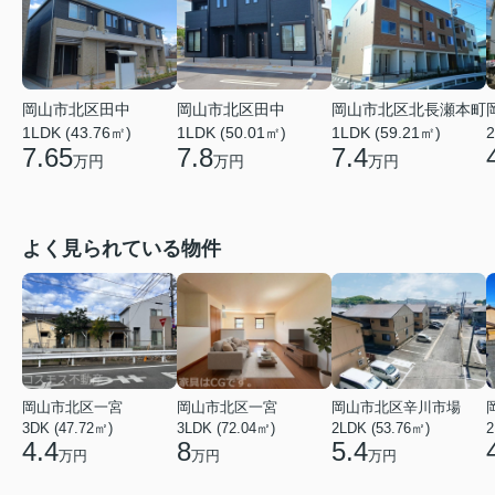
岡山市北区田中
岡山市北区田中
岡山市北区北長瀬本町
1LDK (43.76㎡)
1LDK (50.01㎡)
1LDK (59.21㎡)
2
7.65
7.8
7.4
万円
万円
万円
よく見られている物件
岡山市北区一宮
岡山市北区一宮
岡山市北区辛川市場
3DK (47.72㎡)
3LDK (72.04㎡)
2LDK (53.76㎡)
2
4.4
8
5.4
万円
万円
万円