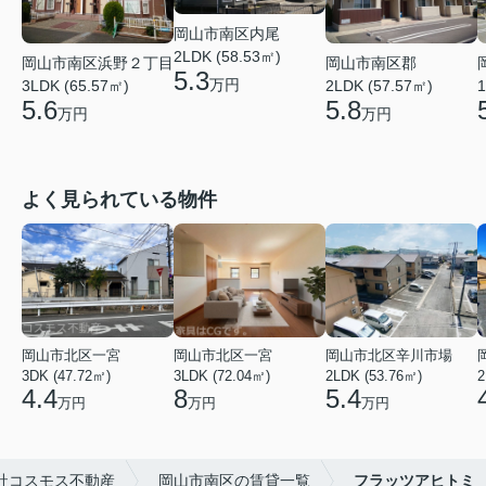
岡山市南区内尾
2LDK (58.53㎡)
岡山市南区浜野２丁目
岡山市南区郡
5.3
万円
3LDK (65.57㎡)
2LDK (57.57㎡)
1
5.6
5.8
万円
万円
よく見られている物件
岡山市北区一宮
岡山市北区一宮
岡山市北区辛川市場
3DK (47.72㎡)
3LDK (72.04㎡)
2LDK (53.76㎡)
2
4.4
8
5.4
万円
万円
万円
社コスモス不動産
岡山市南区の賃貸一覧
フラッツアヒトミ