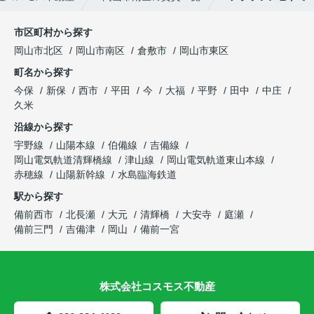
市区町村から探す
岡山市北区
岡山市南区
倉敷市
岡山市東区
町名から探す
今保
新保
西市
平田
今
大福
平野
田中
中庄
久米
沿線から探す
宇野線
山陽本線
伯備線
吉備線
岡山電気軌道清輝橋線
津山線
岡山電気軌道東山本線
赤穂線
山陽新幹線
水島臨海鉄道
駅から探す
備前西市
北長瀬
大元
清輝橋
大安寺
庭瀬
備前三門
吉備津
岡山
備前一宮
株式会社コスモス不動産