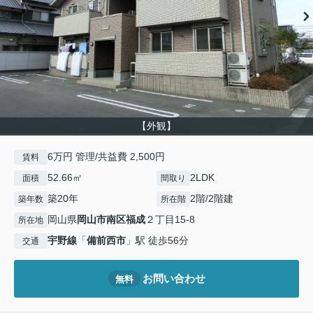
【外観】
6万円 管理/共益費 2,500円
賃料
52.66㎡
2LDK
面積
間取り
築20年
2階/2階建
築年数
所在階
岡山県
岡山市南区
福成
２丁目15-8
所在地
宇野線
「
備前西市
」駅 徒歩56分
交通
お問い合わせ
無料