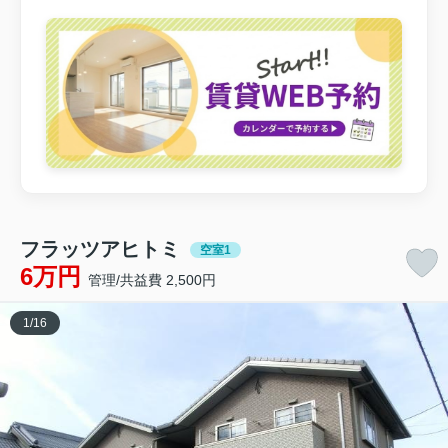
フラッツアヒトミ
空室1
6万円
管理/共益費 2,500円
1
/
16