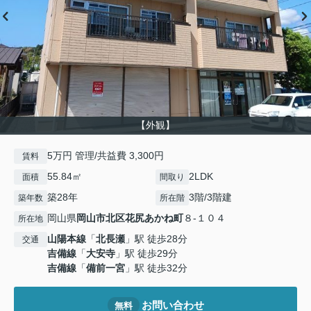
【外観】
5万円 管理/共益費 3,300円
賃料
55.84㎡
2LDK
面積
間取り
築28年
3階/3階建
築年数
所在階
岡山県
岡山市北区
花尻あかね町
８-１０４
所在地
山陽本線
「
北長瀬
」駅 徒歩28分
交通
吉備線
「
大安寺
」駅 徒歩29分
吉備線
「
備前一宮
」駅 徒歩32分
お問い合わせ
無料