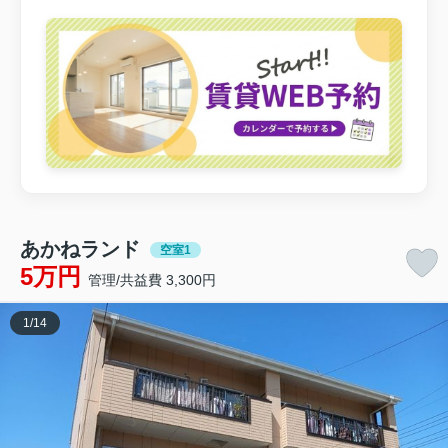
あかねランド
空室1
5万円
管理/共益費 3,300円
1
/
14