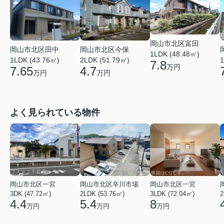
岡山市北区富田
岡山市北区田中
岡山市北区今保
1LDK (48.48㎡)
1LDK (43.76㎡)
2LDK (51.79㎡)
1
7.8
万円
7.65
4.7
万円
万円
よく見られている物件
岡山市北区一宮
岡山市北区辛川市場
岡山市北区一宮
3DK (47.72㎡)
2LDK (53.76㎡)
3LDK (72.04㎡)
2
4.4
5.4
8
万円
万円
万円