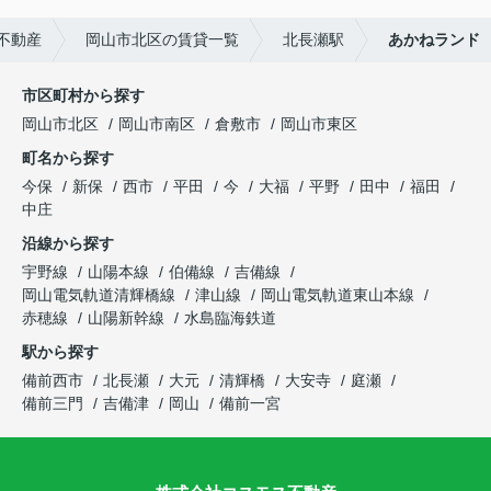
不動産
岡山市北区の賃貸一覧
北長瀬駅
あかねランド
市区町村から探す
岡山市北区
岡山市南区
倉敷市
岡山市東区
町名から探す
今保
新保
西市
平田
今
大福
平野
田中
福田
中庄
沿線から探す
宇野線
山陽本線
伯備線
吉備線
岡山電気軌道清輝橋線
津山線
岡山電気軌道東山本線
赤穂線
山陽新幹線
水島臨海鉄道
駅から探す
備前西市
北長瀬
大元
清輝橋
大安寺
庭瀬
備前三門
吉備津
岡山
備前一宮