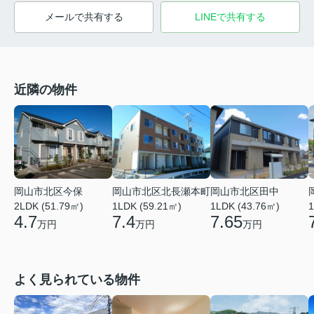
メールで共有する
LINEで共有する
近隣の物件
岡山市北区今保
岡山市北区北長瀬本町
岡山市北区田中
2LDK (51.79㎡)
1LDK (59.21㎡)
1LDK (43.76㎡)
1
4.7
7.4
7.65
万円
万円
万円
よく見られている物件