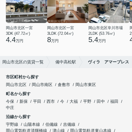
岡山市北区一宮
岡山市北区一宮
岡山市北区辛川市場
3DK (47.72㎡)
3LDK (72.04㎡)
2LDK (53.76㎡)
2
4.4
8
5.4
万円
万円
万円
岡山市北区の賃貸一覧
備中高松駅
ヴィラ アマーブレス
市区町村から探す
岡山市北区
岡山市南区
倉敷市
岡山市東区
町名から探す
今保
新保
平田
西市
今
大福
平野
田中
福田
中庄
沿線から探す
宇野線
山陽本線
伯備線
吉備線
岡山電気軌道清輝橋線
津山線
岡山電気軌道東山本線