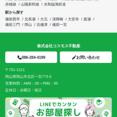
赤穂線
山陽新幹線
水島臨海鉄道
駅から探す
備前西市
北長瀬
大元
清輝橋
大安寺
庭瀬
備前三門
岡山
吉備津
備前一宮
株式会社コスモス不動産
086-284-4199
お問い合わせ
〒701-1211
岡山県岡山市北区一宮773-6
営業時間：
AM9：00～PM6：00
定休日：
水曜日・祝日