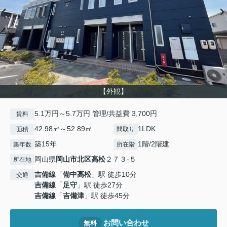
【外観】
5.1万円～5.7万円 管理/共益費 3,700円
賃料
42.98㎡～52.89㎡
1LDK
面積
間取り
築15年
1階/2階建
築年数
所在階
岡山県
岡山市北区
高松
２７３-５
所在地
吉備線
「
備中高松
」駅 徒歩10分
交通
吉備線
「
足守
」駅 徒歩27分
吉備線
「
吉備津
」駅 徒歩45分
お問い合わせ
無料