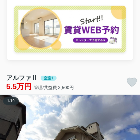
アルファⅡ
空室1
5.5万円
管理/共益費 3,500円
1
/
19