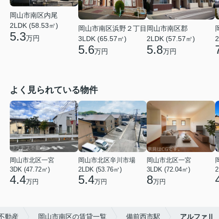
岡山市南区内尾
2LDK (58.53㎡)
岡山市南区浜野２丁目
岡山市南区郡
5.3
万円
3LDK (65.57㎡)
2LDK (57.57㎡)
2
5.6
5.8
万円
万円
よく見られている物件
岡山市北区一宮
岡山市北区辛川市場
岡山市北区一宮
3DK (47.72㎡)
2LDK (53.76㎡)
3LDK (72.04㎡)
2
4.4
5.4
8
万円
万円
万円
不動産
岡山市南区の賃貸一覧
備前西市駅
アルファⅡ