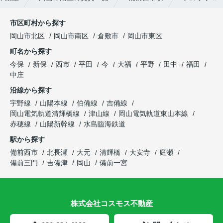
市区町村から探す
岡山市北区
岡山市南区
倉敷市
岡山市東区
町名から探す
今保
新保
西市
平田
今
大福
平野
田中
福田
中庄
沿線から探す
宇野線
山陽本線
伯備線
吉備線
岡山電気軌道清輝橋線
津山線
岡山電気軌道東山本線
赤穂線
山陽新幹線
水島臨海鉄道
駅から探す
備前西市
北長瀬
大元
清輝橋
大安寺
庭瀬
備前三門
吉備津
岡山
備前一宮
株式会社コスモス不動産