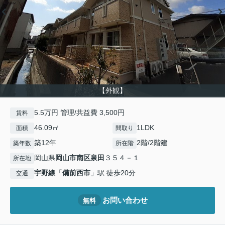
【外観】
5.5万円 管理/共益費 3,500円
賃料
46.09㎡
1LDK
面積
間取り
築12年
2階/2階建
築年数
所在階
岡山県
岡山市南区
泉田
３５４－１
所在地
宇野線
「
備前西市
」駅 徒歩20分
交通
お問い合わせ
無料