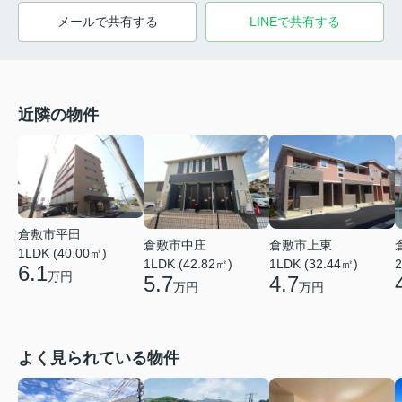
メールで共有する
LINEで共有する
近隣の物件
倉敷市平田
倉敷市中庄
倉敷市上東
1LDK (40.00㎡)
1LDK (42.82㎡)
1LDK (32.44㎡)
2
6.1
万円
5.7
4.7
万円
万円
よく見られている物件