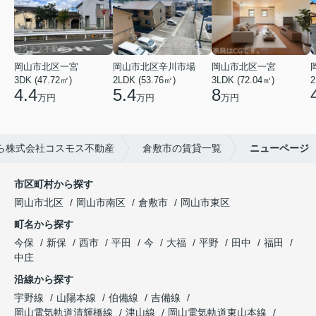
岡山市北区一宮
岡山市北区辛川市場
岡山市北区一宮
3DK (47.72㎡)
2LDK (53.76㎡)
3LDK (72.04㎡)
2
4.4
5.4
8
万円
万円
万円
ら株式会社コスモス不動産
倉敷市の賃貸一覧
ニューページ
市区町村から探す
岡山市北区
岡山市南区
倉敷市
岡山市東区
町名から探す
今保
新保
西市
平田
今
大福
平野
田中
福田
中庄
沿線から探す
宇野線
山陽本線
伯備線
吉備線
岡山電気軌道清輝橋線
津山線
岡山電気軌道東山本線