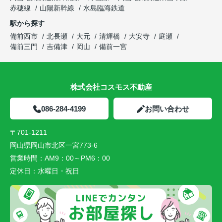
赤穂線
山陽新幹線
水島臨海鉄道
駅から探す
備前西市
北長瀬
大元
清輝橋
大安寺
庭瀬
備前三門
吉備津
岡山
備前一宮
株式会社コスモス不動産
086-284-4199
お問い合わせ
〒701-1211
岡山県岡山市北区一宮773-6
営業時間：
AM9：00～PM6：00
定休日：
水曜日・祝日