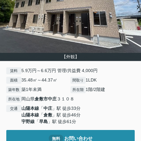
【外観】
5.9万円～6.6万円 管理/共益費 4,000円
賃料
35.48㎡～44.37㎡
1LDK
面積
間取り
築1年未満
1階/2階建
築年数
所在階
岡山県
倉敷市
中庄
３１０８
所在地
山陽本線
「
中庄
」駅 徒歩33分
交通
山陽本線
「
倉敷
」駅 徒歩46分
宇野線
「
早島
」駅 徒歩61分
お問い合わせ
無料