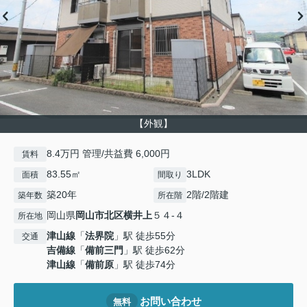
【外観】
8.4万円 管理/共益費 6,000円
賃料
83.55㎡
3LDK
面積
間取り
築20年
2階/2階建
築年数
所在階
岡山県
岡山市北区
横井上
５４-４
所在地
津山線
「
法界院
」駅 徒歩55分
交通
吉備線
「
備前三門
」駅 徒歩62分
津山線
「
備前原
」駅 徒歩74分
お問い合わせ
無料