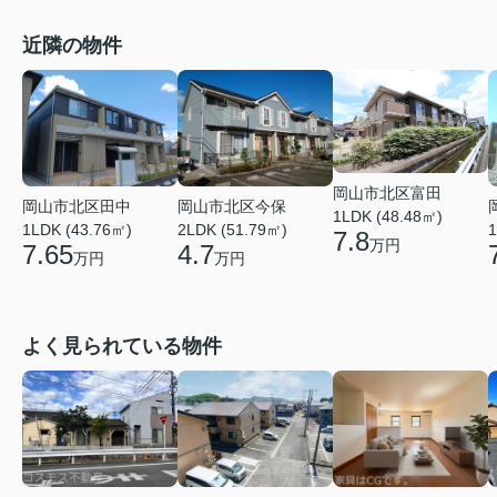
近隣の物件
岡山市北区富田
岡山市北区田中
岡山市北区今保
1LDK (48.48㎡)
1LDK (43.76㎡)
2LDK (51.79㎡)
1
7.8
万円
7.65
4.7
万円
万円
よく見られている物件