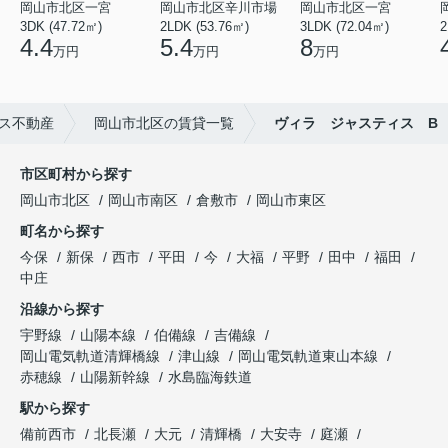
岡山市北区一宮
岡山市北区辛川市場
岡山市北区一宮
3DK (47.72㎡)
2LDK (53.76㎡)
3LDK (72.04㎡)
2
4.4
5.4
8
万円
万円
万円
ス不動産
岡山市北区の賃貸一覧
ヴィラ ジャスティス B
市区町村から探す
岡山市北区
岡山市南区
倉敷市
岡山市東区
町名から探す
今保
新保
西市
平田
今
大福
平野
田中
福田
中庄
沿線から探す
宇野線
山陽本線
伯備線
吉備線
岡山電気軌道清輝橋線
津山線
岡山電気軌道東山本線
赤穂線
山陽新幹線
水島臨海鉄道
駅から探す
備前西市
北長瀬
大元
清輝橋
大安寺
庭瀬