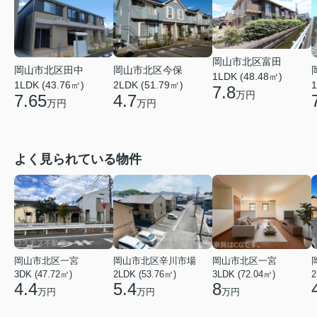
岡山市北区富田
岡山市北区田中
岡山市北区今保
1LDK (48.48㎡)
1LDK (43.76㎡)
2LDK (51.79㎡)
1
7.8
万円
7.65
4.7
万円
万円
よく見られている物件
岡山市北区一宮
岡山市北区辛川市場
岡山市北区一宮
3DK (47.72㎡)
2LDK (53.76㎡)
3LDK (72.04㎡)
2
4.4
5.4
8
万円
万円
万円