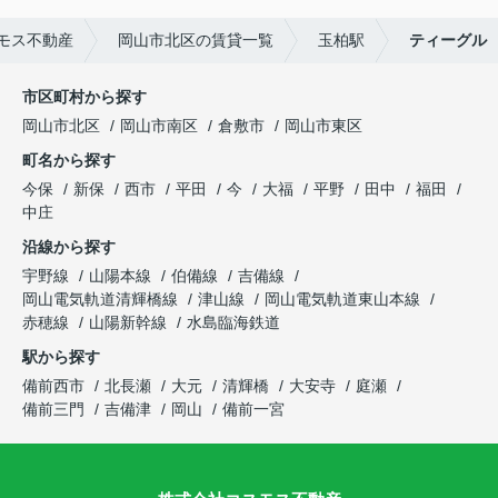
モス不動産
岡山市北区の賃貸一覧
玉柏駅
ティーグル
市区町村から探す
岡山市北区
岡山市南区
倉敷市
岡山市東区
町名から探す
今保
新保
西市
平田
今
大福
平野
田中
福田
中庄
沿線から探す
宇野線
山陽本線
伯備線
吉備線
岡山電気軌道清輝橋線
津山線
岡山電気軌道東山本線
赤穂線
山陽新幹線
水島臨海鉄道
駅から探す
備前西市
北長瀬
大元
清輝橋
大安寺
庭瀬
備前三門
吉備津
岡山
備前一宮