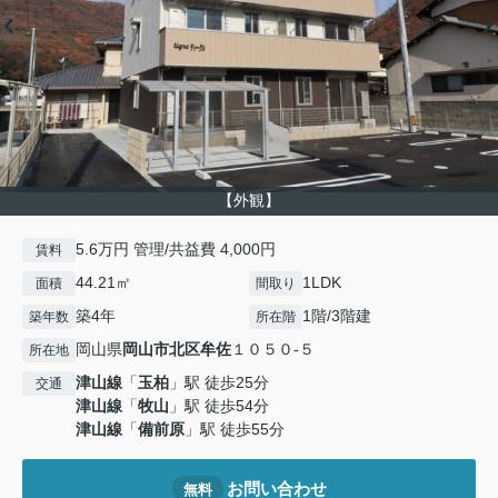
【外観】
5.6万円 管理/共益費 4,000円
賃料
44.21㎡
1LDK
面積
間取り
築4年
1階/3階建
築年数
所在階
岡山県
岡山市北区
牟佐
１０５０-５
所在地
津山線
「
玉柏
」駅 徒歩25分
交通
津山線
「
牧山
」駅 徒歩54分
津山線
「
備前原
」駅 徒歩55分
お問い合わせ
無料