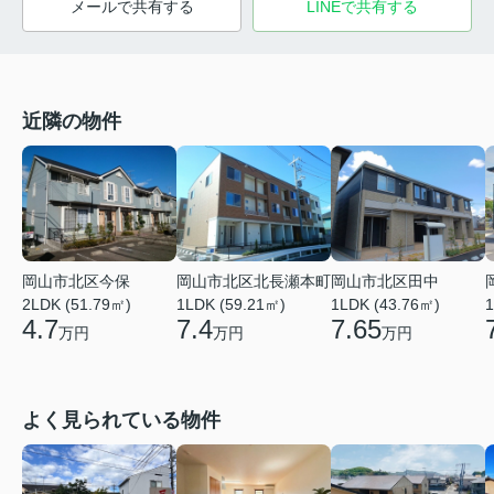
メールで共有する
LINEで共有する
近隣の物件
岡山市北区今保
岡山市北区北長瀬本町
岡山市北区田中
2LDK (51.79㎡)
1LDK (59.21㎡)
1LDK (43.76㎡)
1
4.7
7.4
7.65
万円
万円
万円
よく見られている物件