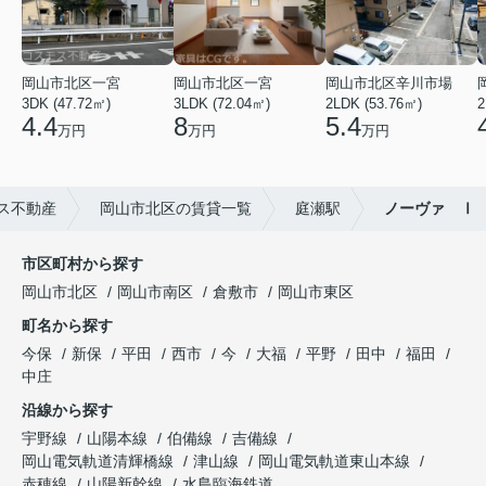
岡山市北区一宮
岡山市北区一宮
岡山市北区辛川市場
3DK (47.72㎡)
3LDK (72.04㎡)
2LDK (53.76㎡)
2
4.4
8
5.4
万円
万円
万円
ス不動産
岡山市北区の賃貸一覧
庭瀬駅
ノーヴァ Ⅰ
市区町村から探す
岡山市北区
岡山市南区
倉敷市
岡山市東区
町名から探す
今保
新保
平田
西市
今
大福
平野
田中
福田
中庄
沿線から探す
宇野線
山陽本線
伯備線
吉備線
岡山電気軌道清輝橋線
津山線
岡山電気軌道東山本線
赤穂線
山陽新幹線
水島臨海鉄道