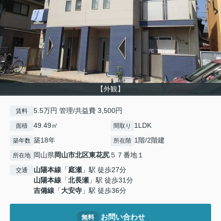
【外観】
5.5万円 管理/共益費 3,500円
賃料
49.49㎡
1LDK
面積
間取り
築18年
1階/2階建
築年数
所在階
岡山県
岡山市北区
東花尻
５７番地１
所在地
山陽本線
「
庭瀬
」駅 徒歩27分
交通
山陽本線
「
北長瀬
」駅 徒歩31分
吉備線
「
大安寺
」駅 徒歩36分
お問い合わせ
無料