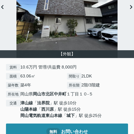
【外観】
10.6万円 管理/共益費 8,000円
賃料
63.06㎡
2LDK
面積
間取り
築4年
2階/3階建
築年数
所在階
岡山県
岡山市北区
中井町
１丁目１０-５
所在地
津山線
「
法界院
」駅 徒歩10分
交通
山陽本線
「
西川原
」駅 徒歩15分
岡山電気軌道東山本線
「
城下
」駅 徒歩25分
お問い合わせ
無料