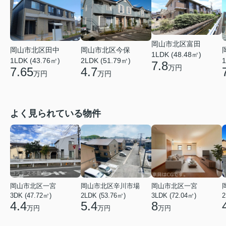
岡山市北区富田
岡山市北区田中
岡山市北区今保
1LDK (48.48㎡)
1LDK (43.76㎡)
2LDK (51.79㎡)
1
7.8
万円
7.65
4.7
万円
万円
よく見られている物件
岡山市北区一宮
岡山市北区辛川市場
岡山市北区一宮
3DK (47.72㎡)
2LDK (53.76㎡)
3LDK (72.04㎡)
2
4.4
5.4
8
万円
万円
万円