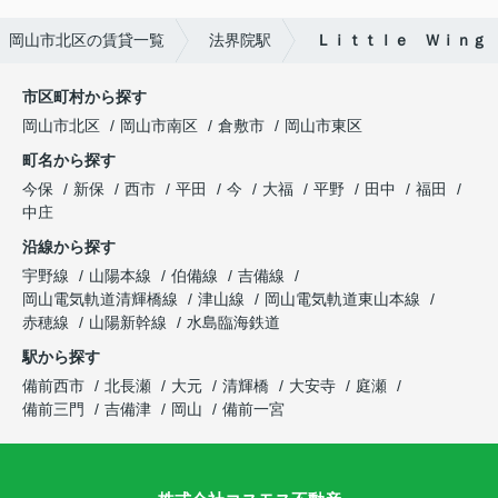
岡山市北区の賃貸一覧
法界院駅
Ｌｉｔｔｌｅ Ｗｉｎｇ
市区町村から探す
岡山市北区
岡山市南区
倉敷市
岡山市東区
町名から探す
今保
新保
西市
平田
今
大福
平野
田中
福田
中庄
沿線から探す
宇野線
山陽本線
伯備線
吉備線
岡山電気軌道清輝橋線
津山線
岡山電気軌道東山本線
赤穂線
山陽新幹線
水島臨海鉄道
駅から探す
備前西市
北長瀬
大元
清輝橋
大安寺
庭瀬
備前三門
吉備津
岡山
備前一宮