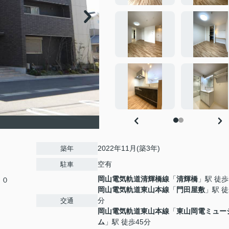
2022年11月(築3年)
築年
空有
駐車
岡山電気軌道清輝橋線
「
清輝橋
」駅 徒歩
４０
岡山電気軌道東山本線
「
門田屋敷
」駅 徒
分
交通
岡山電気軌道東山本線
「
東山岡電ミュー
ム
」駅 徒歩45分