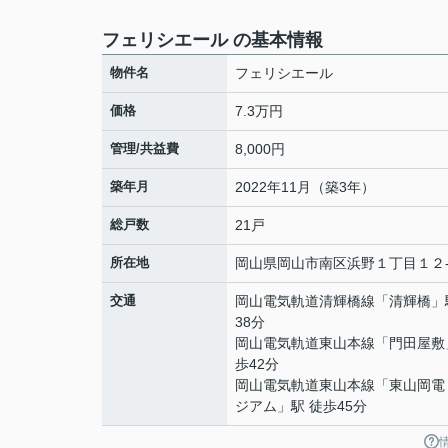
フェリシエール の基本情報
物件名
フェリシエール
価格
7.3万円
管理/共益費
8,000円
築年月
2022年11月（築3年）
総戸数
21戸
所在地
岡山県
岡山市南区
浜野
１丁目１２
交通
岡山電気軌道清輝橋線
「
清輝橋
」
38分
岡山電気軌道東山本線
「
門田屋敷
歩42分
岡山電気軌道東山本線
「
東山岡電
ジアム
」駅 徒歩45分