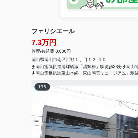
フェリシエール
7.3万円
管理/共益費 8,000円
岡山県
岡山市南区
浜野
１丁目１２-４０
岡山電気軌道清輝橋線「清輝橋」駅徒歩38分
岡山
岡山電気軌道東山本線「東山岡電ミュージアム」駅徒
1
/
15