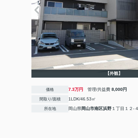
【外観】
7.3万円
管理/共益費
8,000円
価格
1LDK/46.53㎡
間取り/面積
岡山県
岡山市南区
浜野
１丁目１２-
所在地