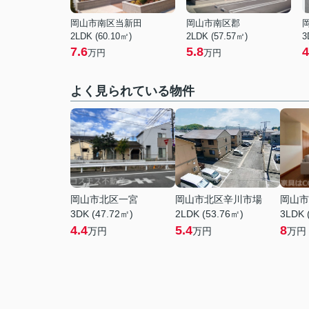
岡山市南区当新田
岡山市南区郡
2LDK (60.10㎡)
2LDK (57.57㎡)
3
7.6
5.8
4
万円
万円
よく見られている物件
岡山市北区一宮
岡山市北区辛川市場
岡山市
3DK (47.72㎡)
2LDK (53.76㎡)
3LDK 
4.4
5.4
8
万円
万円
万円