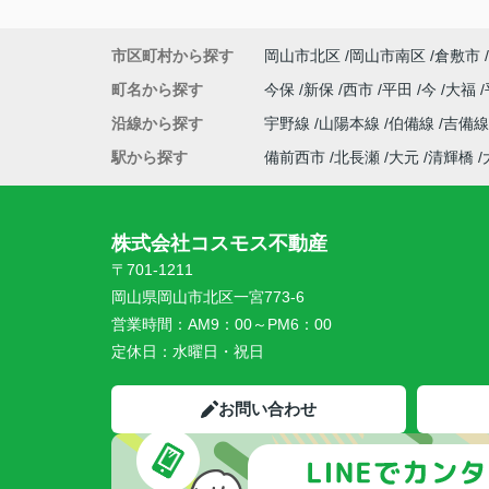
市区町村から探す
岡山市北区
岡山市南区
倉敷市
町名から探す
今保
新保
西市
平田
今
大福
沿線から探す
宇野線
山陽本線
伯備線
吉備
駅から探す
備前西市
北長瀬
大元
清輝橋
株式会社コスモス不動産
〒701-1211
岡山県岡山市北区一宮773-6
営業時間：
AM9：00～PM6：00
定休日：
水曜日・祝日
お問い合わせ