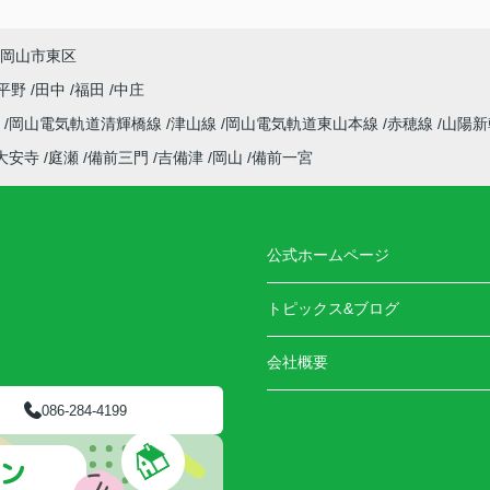
岡山市東区
平野
田中
福田
中庄
線
岡山電気軌道清輝橋線
津山線
岡山電気軌道東山本線
赤穂線
山陽
大安寺
庭瀬
備前三門
吉備津
岡山
備前一宮
公式ホームページ
トピックス&ブログ
会社概要
086-284-4199