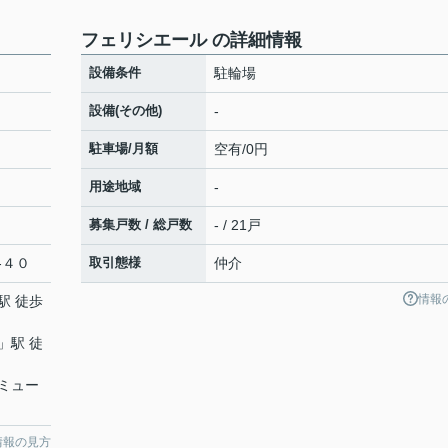
フェリシエール の詳細情報
設備条件
駐輪場
設備(その他)
-
駐車場/月額
空有/0円
用途地域
-
募集戸数 / 総戸数
- / 21戸
-４０
取引態様
仲介
情報
駅 徒歩
」駅 徒
ミュー
情報の見方