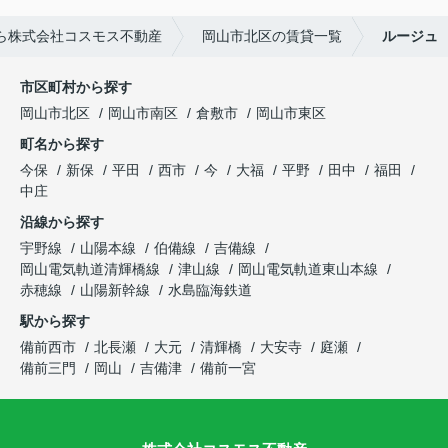
ら株式会社コスモス不動産
岡山市北区の賃貸一覧
ルージュ
市区町村から探す
岡山市北区
岡山市南区
倉敷市
岡山市東区
町名から探す
今保
新保
平田
西市
今
大福
平野
田中
福田
中庄
沿線から探す
宇野線
山陽本線
伯備線
吉備線
岡山電気軌道清輝橋線
津山線
岡山電気軌道東山本線
赤穂線
山陽新幹線
水島臨海鉄道
駅から探す
備前西市
北長瀬
大元
清輝橋
大安寺
庭瀬
備前三門
岡山
吉備津
備前一宮