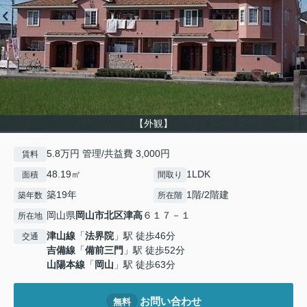
【外観】
5.8万円 管理/共益費 3,000円
賃料
48.19㎡
1LDK
面積
間取り
築19年
1階/2階建
築年数
所在階
岡山県
岡山市北区
津高
６１７－１
所在地
津山線
「
法界院
」駅 徒歩46分
交通
吉備線
「
備前三門
」駅 徒歩52分
山陽本線
「
岡山
」駅 徒歩63分
お問い合わせ
無料