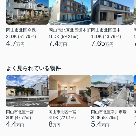
岡山市北区今保
岡山市北区北長瀬本町
岡山市北区田中
2LDK (51.79㎡)
1LDK (59.21㎡)
1LDK (43.76㎡)
1
4.7
7.4
7.65
万円
万円
万円
よく見られている物件
岡山市北区一宮
岡山市北区一宮
岡山市北区辛川市場
3DK (47.72㎡)
3LDK (72.04㎡)
2LDK (53.76㎡)
2
4.4
8
5.4
万円
万円
万円