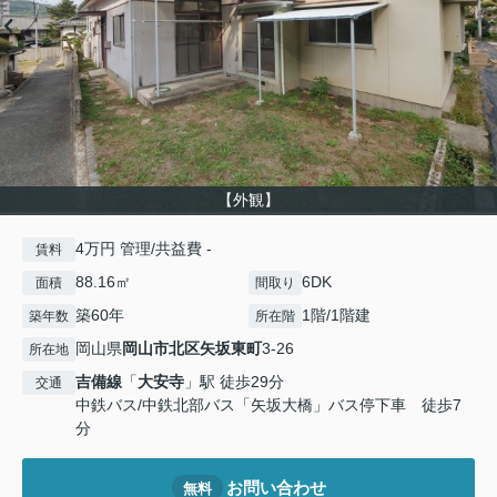
【外観】
4万円 管理/共益費 -
賃料
88.16㎡
6DK
面積
間取り
築60年
1階/1階建
築年数
所在階
岡山県
岡山市北区
矢坂東町
3-26
所在地
吉備線
「
大安寺
」駅 徒歩29分
交通
中鉄バス/中鉄北部バス「矢坂大橋」バス停下車 徒歩7
分
お問い合わせ
無料