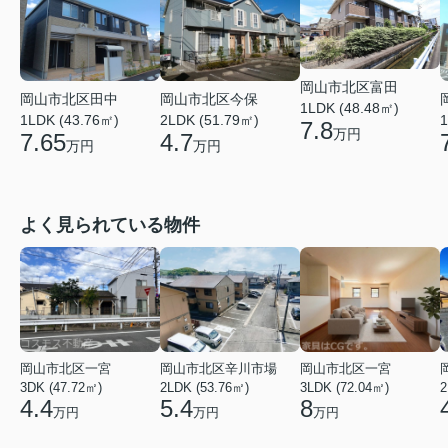
岡山市北区富田
岡山市北区田中
岡山市北区今保
1LDK (48.48㎡)
1LDK (43.76㎡)
2LDK (51.79㎡)
1
7.8
万円
7.65
4.7
万円
万円
よく見られている物件
岡山市北区一宮
岡山市北区辛川市場
岡山市北区一宮
3DK (47.72㎡)
2LDK (53.76㎡)
3LDK (72.04㎡)
2
4.4
5.4
8
万円
万円
万円