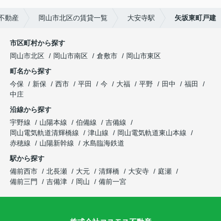
不動産
岡山市北区の賃貸一覧
大安寺駅
矢坂東町戸建
市区町村から探す
岡山市北区
岡山市南区
倉敷市
岡山市東区
町名から探す
今保
新保
西市
平田
今
大福
平野
田中
福田
中庄
沿線から探す
宇野線
山陽本線
伯備線
吉備線
岡山電気軌道清輝橋線
津山線
岡山電気軌道東山本線
赤穂線
山陽新幹線
水島臨海鉄道
駅から探す
備前西市
北長瀬
大元
清輝橋
大安寺
庭瀬
備前三門
吉備津
岡山
備前一宮