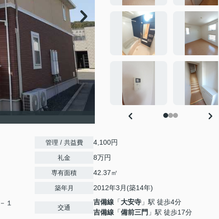
4,100円
管理 / 共益費
8万円
礼金
42.37㎡
専有面積
2012年3月(築14年)
築年月
吉備線
「
大安寺
」駅 徒歩4分
－１
交通
吉備線
「
備前三門
」駅 徒歩17分