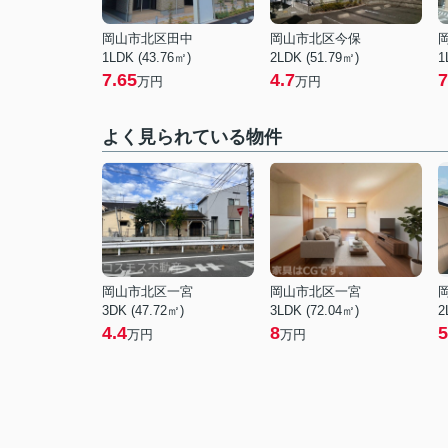
岡山市北区田中
岡山市北区今保
1LDK (43.76㎡)
2LDK (51.79㎡)
1
7.65
4.7
7
万円
万円
よく見られている物件
岡山市北区一宮
岡山市北区一宮
3DK (47.72㎡)
3LDK (72.04㎡)
2
4.4
8
5
万円
万円