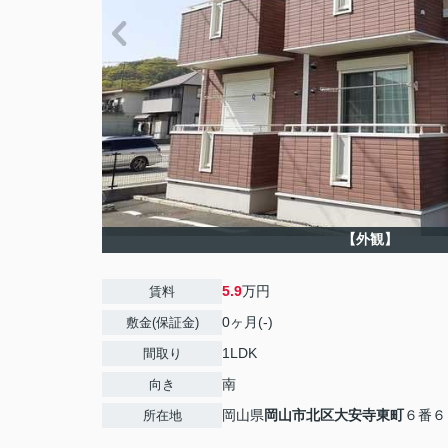
【外観】
5.9
万円
賃料
0ヶ月(-)
敷金(保証金)
1LDK
間取り
南
向き
岡山県
岡山市北区
大安寺東町
６番６
所在地