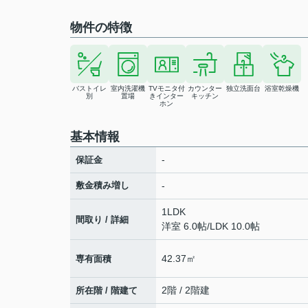
物件の特徴
バストイレ
室内洗濯機
TVモニタ付
カウンター
独立洗面台
浴室乾燥機
別
置場
きインター
キッチン
ホン
基本情報
-
保証金
敷金積み増し
-
1LDK
間取り / 詳細
洋室 6.0帖
/
LDK 10.0帖
42.37㎡
専有面積
2階 / 2階建
所在階 / 階建て