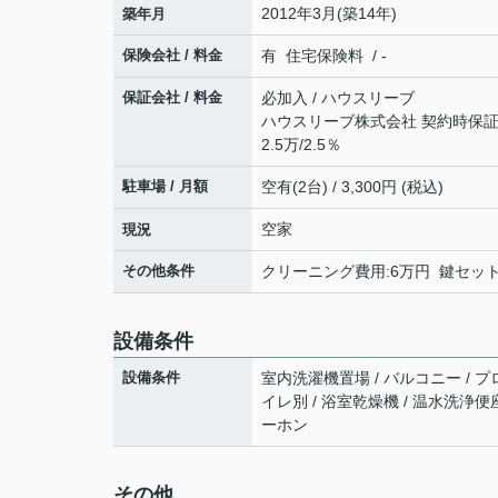
2012年3月(築14年)
築年月
保険会社 / 料金
有 住宅保険料 / -
保証会社 / 料金
必加入 / ハウスリーブ
ハウスリーブ株式会社 契約時保証委
2.5万/2.5％
駐車場 / 月額
空有(2台) / 3,300円 (税込)
空家
現況
その他条件
クリーニング費用:6万円 鍵セット費
設備条件
設備条件
室内洗濯機置場 / バルコニー / プ
イレ別 / 浴室乾燥機 / 温水洗浄便座
ーホン
その他