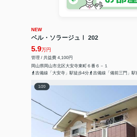
NEW
ベル・ソラージュⅠ 202
5.9
万円
管理 / 共益費 4,100円
岡山県
岡山市北区
大安寺東町
６番６－１
吉備線「大安寺」駅徒歩4分
吉備線「備前三門」駅
1
/
20